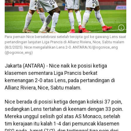
Para pemain Nice berselebrasi setelah tercipta gol ke gawang Lens saat
pertandingan lanjutan Liga Prancis di Allianz Riviera, Nice, Sabtu malam
(8/2/2025). Nice mengalahkan Lens 2-0. ANTARA/X/@ogcnice_eng
(@ogcnice_eng)
Jakarta (ANTARA) - Nice naik ke posisi ketiga
klasemen sementara Liga Prancis berkat
kemenangan 2-0 atas Lens, pada pertandingan di
Allianz Riviera, Nice, Sabtu malam.
Nice berada di posisi ketiga dengan koleksi 37 poin,
sedangkan Lens tertahan di keenam dengan 33 poin.
Mereka unggul selisih gol atas AS Monaco, setelah
tim kerajaan itu kalah 1-4 dari pemuncak klasemen
PSG pada Jumat (7/2), dan tertinggal tiga poin dari