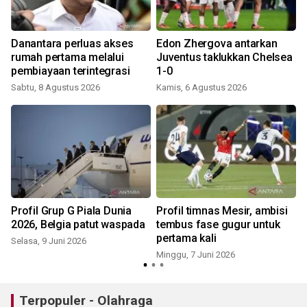
Danantara perluas akses
Edon Zhergova antarkan
rumah pertama melalui
Juventus taklukkan Chelsea
pembiayaan terintegrasi
1-0
Sabtu, 8 Agustus 2026
Kamis, 6 Agustus 2026
R
Profil Grup G Piala Dunia
Profil timnas Mesir, ambisi
2026, Belgia patut waspada
tembus fase gugur untuk
pertama kali
Selasa, 9 Juni 2026
K
Minggu, 7 Juni 2026
Terpopuler - Olahraga