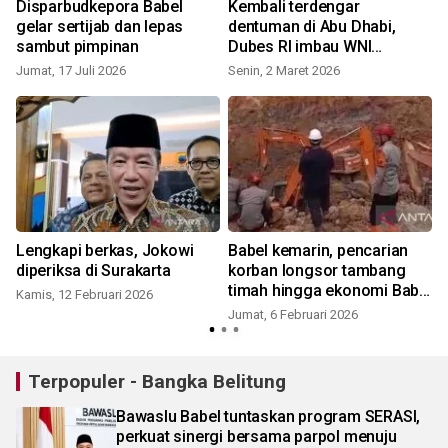
Disparbudkepora Babel
Kembali terdengar
gelar sertijab dan lepas
dentuman di Abu Dhabi,
sambut pimpinan
Dubes RI imbau WNI
berlindung
Jumat, 17 Juli 2026
Senin, 2 Maret 2026
Lengkapi berkas, Jokowi
Babel kemarin, pencarian
diperiksa di Surakarta
korban longsor tambang
timah hingga ekonomi Babel
Kamis, 12 Februari 2026
tumbuh
Jumat, 6 Februari 2026
Terpopuler - Bangka Belitung
Bawaslu Babel tuntaskan program SERASI,
perkuat sinergi bersama parpol menuju