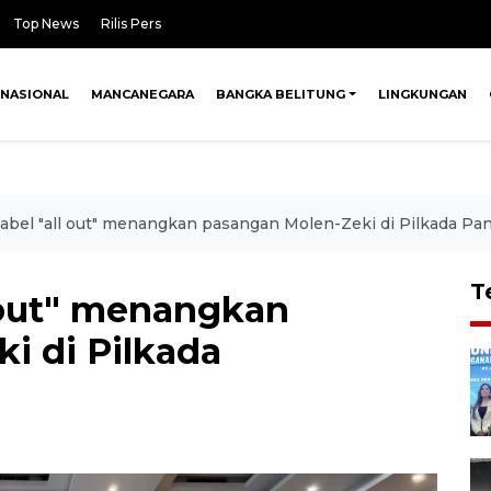
Top News
Rilis Pers
NASIONAL
MANCANEGARA
BANGKA BELITUNG
LINGKUNGAN
abel "all out" menangkan pasangan Molen-Zeki di Pilkada Pa
T
l out" menangkan
i di Pilkada