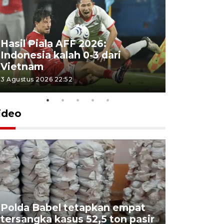
Hasil Piala AFF 2026:
Indonesia kalah 0-3 dari
Vietnam
3 Agustus 2026 22:52
ideo
Polda Babel tetapkan empat
tersangka kasus 52,5 ton pasir
Mendukb