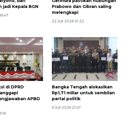
aryono, dari
Gerindra pastikan hubungan
 jadi Kepala BGN
Prabowo dan Gibran saling
melengkapi
16:47
22 Juli 2026 10:22
ksi di DPRD
Bangka Tengah alokasikan
tanggapi
Rp1,71 miliar untuk sembilan
ungjawaban APBD
partai politik
6 Juli 2026 21:47
3:16