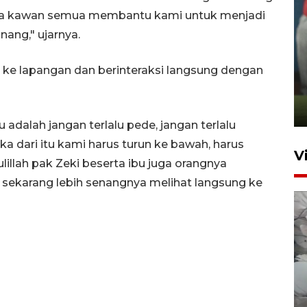
ama kawan semua membantu kami untuk menjadi
nang," ujarnya.
ANTARA Babel-Kanwil
 ke lapangan dan berinteraksi langsung dengan
KemenHAM Babel Jalin Kerja
Sama
22 Juni 2026 16:35
adalah jangan terlalu pede, jangan terlalu
 dari itu kami harus turun ke bawah, harus
V
llah pak Zeki beserta ibu juga orangnya
sekarang lebih senangnya melihat langsung ke
BPBD Pangkalpinang
siagakan air bersih hadapi