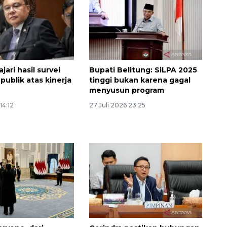
jari hasil survei
Bupati Belitung: SiLPA 2025
publik atas kinerja
tinggi bukan karena gagal
menyusun program
14:12
27 Juli 2026 23:25
Ekspedisi Rupiah Berdaulat
2026 sambangi Papua
2026-08-06 13:15:00