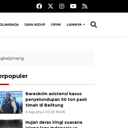
OLAHRAGA
GAYA HIDUP
OPINI
LAINNYA
ngkalpinang
erpopuler
Bareskrim asistensi kasus
penyelundupan 50 ton pasir
timah di Belitung
6 Agustus 2026 16:06
Hujan deras iringi suasana