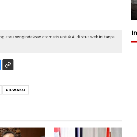
kekeringan
30 Juli 2026 18:52
I
g atau pengindeksan otomatis untuk AI di situs web ini tanpa
PILWAKO