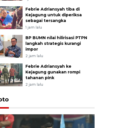
Febrie Adriansyah tiba di
Kejagung untuk diperiksa
sebagai tersangka
1 jam lalu
BP BUMN nilai hilirisasi PTPN
langkah strategis kurangi
impor
2 jam lalu
Febrie Adriansyah ke
Kejagung gunakan rompi
tahanan pink
2 jam lalu
Festival 
oto
Perkuat 
Bangka B
13 Juli 2026 14: