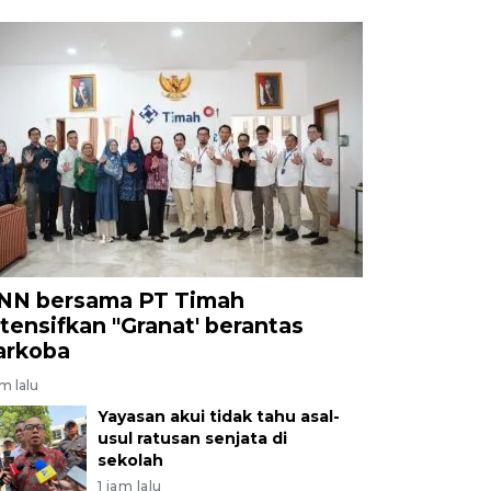
NN bersama PT Timah
ntensifkan "Granat' berantas
arkoba
am lalu
Yayasan akui tidak tahu asal-
usul ratusan senjata di
sekolah
1 jam lalu