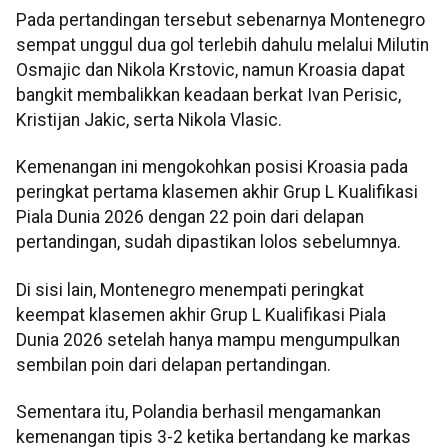
Pada pertandingan tersebut sebenarnya Montenegro
sempat unggul dua gol terlebih dahulu melalui Milutin
Osmajic dan Nikola Krstovic, namun Kroasia dapat
bangkit membalikkan keadaan berkat Ivan Perisic,
Kristijan Jakic, serta Nikola Vlasic.
Kemenangan ini mengokohkan posisi Kroasia pada
peringkat pertama klasemen akhir Grup L Kualifikasi
Piala Dunia 2026 dengan 22 poin dari delapan
pertandingan, sudah dipastikan lolos sebelumnya.
Di sisi lain, Montenegro menempati peringkat
keempat klasemen akhir Grup L Kualifikasi Piala
Dunia 2026 setelah hanya mampu mengumpulkan
sembilan poin dari delapan pertandingan.
Sementara itu, Polandia berhasil mengamankan
kemenangan tipis 3-2 ketika bertandang ke markas