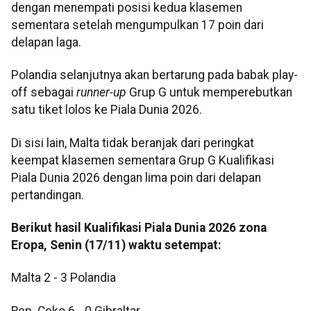
dengan menempati posisi kedua klasemen
sementara setelah mengumpulkan 17 poin dari
delapan laga.
Polandia selanjutnya akan bertarung pada babak play-
off sebagai
runner-up
Grup G untuk memperebutkan
satu tiket lolos ke Piala Dunia 2026.
Di sisi lain, Malta tidak beranjak dari peringkat
keempat klasemen sementara Grup G Kualifikasi
Piala Dunia 2026 dengan lima poin dari delapan
pertandingan.
Berikut hasil Kualifikasi Piala Dunia 2026 zona
Eropa, Senin (17/11) waktu setempat:
Malta 2 - 3 Polandia
Rep. Ceko 6 - 0 Gibraltar