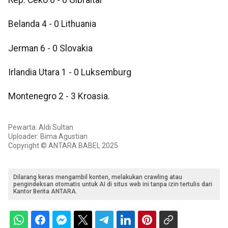
Belanda 4 - 0 Lithuania
Jerman 6 - 0 Slovakia
Irlandia Utara 1 - 0 Luksemburg
Montenegro 2 - 3 Kroasia.
Pewarta: Aldi Sultan
Uploader: Bima Agustian
Copyright © ANTARA BABEL 2025
Dilarang keras mengambil konten, melakukan crawling atau
pengindeksan otomatis untuk AI di situs web ini tanpa izin tertulis dari
Kantor Berita ANTARA.