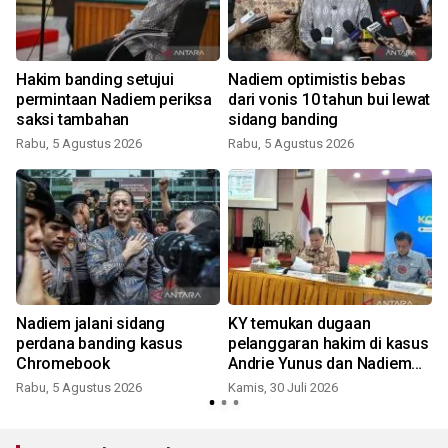
Hakim banding setujui
Nadiem optimistis bebas
n
permintaan Nadiem periksa
dari vonis 10 tahun bui lewat
saksi tambahan
sidang banding
Rabu, 5 Agustus 2026
Rabu, 5 Agustus 2026
S
Nadiem jalani sidang
KY temukan dugaan
perdana banding kasus
pelanggaran hakim di kasus
Chromebook
Andrie Yunus dan Nadiem
Makarim
Rabu, 5 Agustus 2026
Kamis, 30 Juli 2026
K