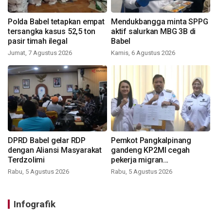
Polda Babel tetapkan empat
Mendukbangga minta SPPG
tersangka kasus 52,5 ton
aktif salurkan MBG 3B di
pasir timah ilegal
Babel
Jumat, 7 Agustus 2026
Kamis, 6 Agustus 2026
DPRD Babel gelar RDP
Pemkot Pangkalpinang
dengan Aliansi Masyarakat
gandeng KP2MI cegah
Terdzolimi
pekerja migran
nonprosedural
Rabu, 5 Agustus 2026
Rabu, 5 Agustus 2026
Infografik