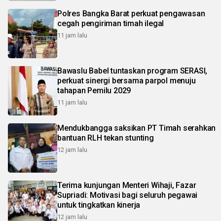
Polres Bangka Barat perkuat pengawasan
cegah pengiriman timah ilegal
11 jam lalu
Bawaslu Babel tuntaskan program SERASI,
perkuat sinergi bersama parpol menuju
tahapan Pemilu 2029
11 jam lalu
Mendukbangga saksikan PT Timah serahkan
bantuan RLH tekan stunting
12 jam lalu
Terima kunjungan Menteri Wihaji, Fazar
Supriadi: Motivasi bagi seluruh pegawai
untuk tingkatkan kinerja
12 jam lalu