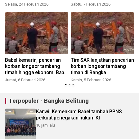
Bangka
Selasa, 24 Februari 2026
Sabtu, 7 Februari 2026
R
Babel kemarin, pencarian
Tim SAR lanjutkan pencarian
korban longsor tambang
korban longsor tambang
timah hingga ekonomi Babel
timah di Bangka
tumbuh
Jumat, 6 Februari 2026
Kamis, 5 Februari 2026
S
Terpopuler - Bangka Belitung
Kanwil Kemenkum Babel tambah PPNS
perkuat penegakan hukum KI
10 jam lalu