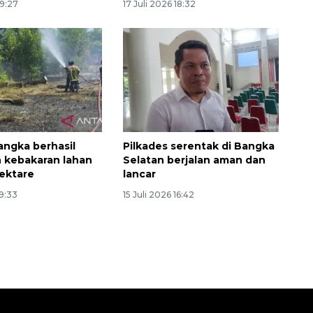
19:27
17 Juli 2026 18:32
ngka berhasil
Pilkades serentak di Bangka
 kebakaran lahan
Selatan berjalan aman dan
hektare
lancar
19:33
15 Juli 2026 16:42