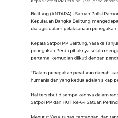
Kepala Satpol PP Belitung, Yasa (babel.anta
Belitung (ANTARA) - Satuan Polisi Pamon
Kepulauan Bangka Belitung, mengedepan
dialogis dalam pelaksanaan penegakan P
‎Kepala Satpol PP Belitung, Yasa di Ta
penegakan Perda pihaknya selalu meng
pertama, kemudian diikuti dengan pende
‎“Dalam penegakan peraturan daerah, 
humanis dan yang kedua adalah sikap per
‎Hal tersebut disampaikannya dalam ra
Satpol PP dan HUT ke-64 Satuan Perlind
‎Menurut Yasa, tugas, tantangan, dan ta