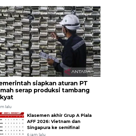
emerintah siapkan aturan PT
imah serap produksi tambang
akyat
am lalu
Klasemen akhir Grup A Piala
AFF 2026: Vietnam dan
Singapura ke semifinal
6 jam lalu