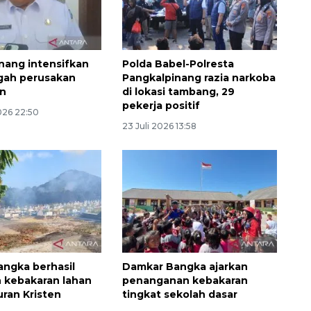
nang intensifkan
Polda Babel-Polresta
egah perusakan
Pangkalpinang razia narkoba
an
di lokasi tambang, 29
pekerja positif
026 22:50
23 Juli 2026 13:58
Ekonomi triwulan II-2026
tumbuh 5,29 persen
2026-08-06 18:45:00
ngka berhasil
Damkar Bangka ajarkan
 kebakaran lahan
penanganan kebakaran
uran Kristen
tingkat sekolah dasar