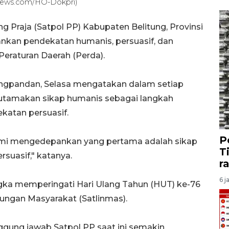
ranews.com/HO-Dokpri)
g Praja (Satpol PP) Kabupaten Belitung, Provinsi
kan pendekatan humanis, persuasif, dan
eraturan Daerah (Perda).
njungpandan, Selasa mengatakan dalam setiap
utamakan sikap humanis sebagai langkah
katan persuasif.
P
kami mengedepankan yang pertama adalah sikap
T
suasif," katanya.
r
6 j
ngka memperingati Hari Ulang Tahun (HUT) ke-76
ungan Masyarakat (Satlinmas).
nggung jawab Satpol PP saat ini semakin