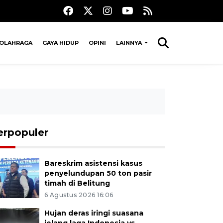
OLAHRAGA
GAYA HIDUP
OPINI
LAINNYA
erpopuler
Bareskrim asistensi kasus
penyelundupan 50 ton pasir
timah di Belitung
6 Agustus 2026 16:06
Hujan deras iringi suasana