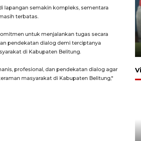
pi di lapangan semakin kompleks, sementara
masih terbatas.
ANTARA Babel-Kanwil
KemenHAM Babel Jalin Kerja
rkomitmen untuk menjalankan tugas secara
Sama
an pendekatan dialog demi terciptanya
22 Juni 2026 16:35
arakat di Kabupaten Belitung.
nis, profesional, dan pendekatan dialog agar
V
teraman masyarakat di Kabupaten Belitung,"
BPBD Pangkalpinang
siagakan air bersih hadapi