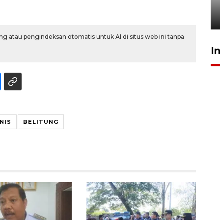
kekeringan
30 Juli 2026 18:52
g atau pengindeksan otomatis untuk AI di situs web ini tanpa
I
NIS
BELITUNG