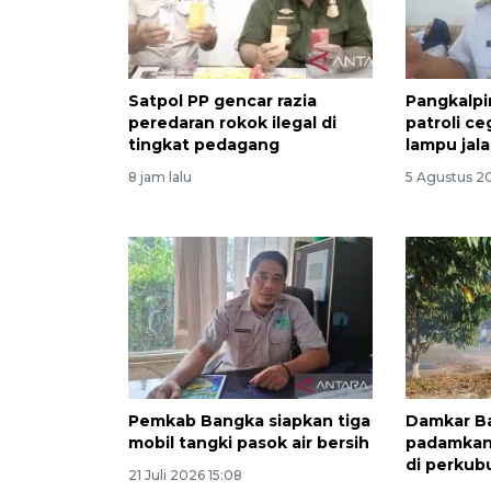
Satpol PP gencar razia
Pangkalpi
peredaran rokok ilegal di
patroli c
tingkat pedagang
lampu jal
8 jam lalu
5 Agustus 2
Pemkab Bangka siapkan tiga
Damkar Ba
mobil tangki pasok air bersih
padamkan
di perkub
21 Juli 2026 15:08