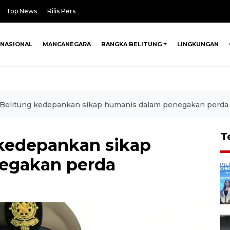
Top News
Rilis Pers
NASIONAL
MANCANEGARA
BANGKA BELITUNG
LINGKUNGAN
 Belitung kedepankan sikap humanis dalam penegakan perda
T
 kedepankan sikap
egakan perda