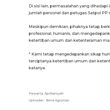
‎Di sisi lain, permasalahan yang dihada
jumlah personel dan petugas Satpol PP 
‎Meskipun demikian, pihaknya tetap be
profesional, humanis, dan mengedepank
ketertiban umum dan ketenteraman masy
‎" Kami tetap mengedepankan sikap huma
terciptanya ketertiban umum dan keten
katanya.
Pewarta: Apriliansyah
Uploader : Bima Agustian