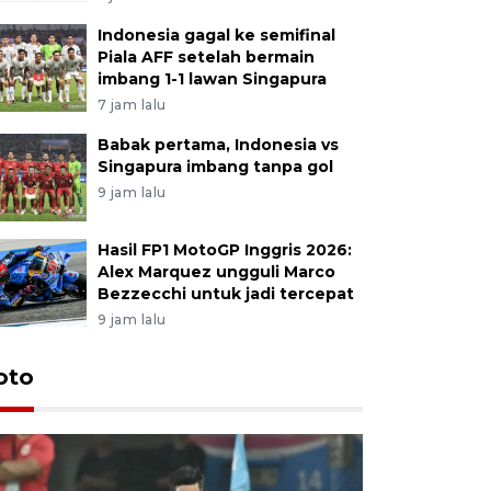
Indonesia gagal ke semifinal
Piala AFF setelah bermain
imbang 1-1 lawan Singapura
7 jam lalu
Babak pertama, Indonesia vs
Singapura imbang tanpa gol
9 jam lalu
Hasil FP1 MotoGP Inggris 2026:
Alex Marquez ungguli Marco
Bezzecchi untuk jadi tercepat
9 jam lalu
Festival 
oto
Perkuat 
Bangka B
13 Juli 2026 14: