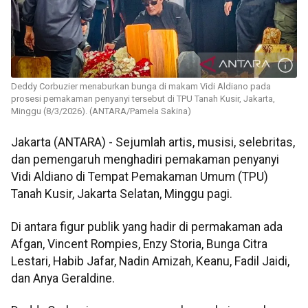
Deddy Corbuzier menaburkan bunga di makam Vidi Aldiano pada
prosesi pemakaman penyanyi tersebut di TPU Tanah Kusir, Jakarta,
Minggu (8/3/2026). (ANTARA/Pamela Sakina)
Jakarta (ANTARA) - Sejumlah artis, musisi, selebritas,
dan pemengaruh menghadiri pemakaman penyanyi
Vidi Aldiano di Tempat Pemakaman Umum (TPU)
Tanah Kusir, Jakarta Selatan, Minggu pagi.
Di antara figur publik yang hadir di permakaman ada
Afgan, Vincent Rompies, Enzy Storia, Bunga Citra
Lestari, Habib Jafar, Nadin Amizah, Keanu, Fadil Jaidi,
dan Anya Geraldine.