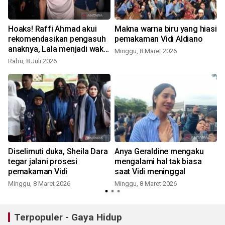
Hoaks! Raffi Ahmad akui
Makna warna biru yang hiasi
rekomendasikan pengasuh
pemakaman Vidi Aldiano
anaknya, Lala menjadi wakil
Minggu, 8 Maret 2026
kepala BGN
Rabu, 8 Juli 2026
Diselimuti duka, Sheila Dara
Anya Geraldine mengaku
tegar jalani prosesi
mengalami hal tak biasa
pemakaman Vidi
saat Vidi meninggal
Minggu, 8 Maret 2026
Minggu, 8 Maret 2026
Terpopuler - Gaya Hidup