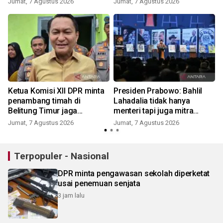
Jumat, 7 Agustus 2026
Jumat, 7 Agustus 2026
Ketua Komisi XII DPR minta
Presiden Prabowo: Bahlil
penambang timah di
Lahadalia tidak hanya
Belitung Timur jaga
menteri tapi juga mitra
kondusifitas
politik
Jumat, 7 Agustus 2026
Jumat, 7 Agustus 2026
Terpopuler - Nasional
DPR minta pengawasan sekolah diperketat
usai penemuan senjata
3 jam lalu