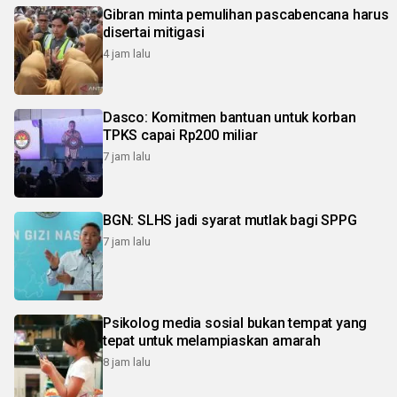
Gibran minta pemulihan pascabencana harus
disertai mitigasi
4 jam lalu
Dasco: Komitmen bantuan untuk korban
TPKS capai Rp200 miliar
7 jam lalu
BGN: SLHS jadi syarat mutlak bagi SPPG
7 jam lalu
Psikolog media sosial bukan tempat yang
tepat untuk melampiaskan amarah
8 jam lalu