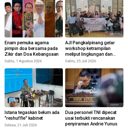
Enam pemuka agama
AJI Pangkalpinang gelar
pimpin doa bersama pada
workshop ketrampilan
Zikir dan Doa Kebangsaan
meliput lingkungan dan
keamanan jurnalis
Sabtu, 1 Agustus 2026
Sabtu, 25 Juli 2026
perempuan
Istana tegaskan belum ada
Dua personel TNI dipecat
"reshuffle" kabinet
usai terbukti rencanakan
penyiraman Andrie Yunus
Selasa, 21 Juli 2026