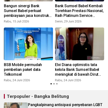
Bangun sinergi Bank
Bank Sumsel Babel Kembali
Sumsel Babel perkuat
Torehkan Prestasi Nasional,
pembiayaan jasa konstruksi
Raih Platinum Service
S
di Belitung
Excellence Selama 10 Tahun
Rabu, 15 Juli 2026
Senin, 29 Juni 2026
Berturut-turut
BSB Mobile permudah
Elvi Diana optimistis tata
pembelian paket data
kelola Bank Sumsel Babel
Telkomsel
meningkat di bawah Dirut
i
Muhammad Suryadi
Rabu, 24 Juni 2026
Rabu, 24 Juni 2026
Terpopuler - Bangka Belitung
Pangkalpinang antisipasi penyebaran LGBT