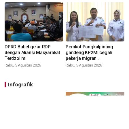
DPRD Babel gelar RDP
Pemkot Pangkalpinang
dengan Aliansi Masyarakat
gandeng KP2MI cegah
Terdzolimi
pekerja migran
nonprosedural
Rabu, 5 Agustus 2026
Rabu, 5 Agustus 2026
Infografik