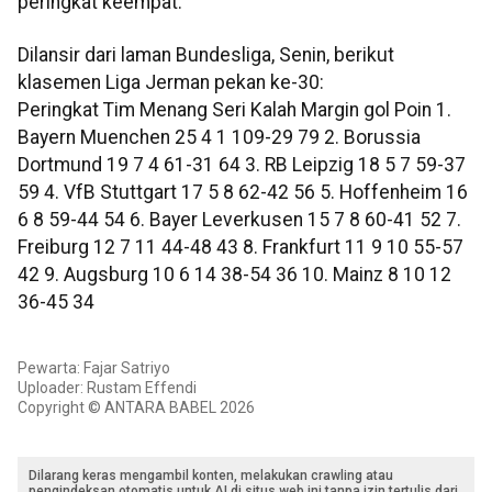
peringkat keempat.
Dilansir dari laman Bundesliga, Senin, berikut
klasemen Liga Jerman pekan ke-30:
Peringkat Tim Menang Seri Kalah Margin gol Poin 1.
Bayern Muenchen 25 4 1 109-29 79 2. Borussia
Dortmund 19 7 4 61-31 64 3. RB Leipzig 18 5 7 59-37
59 4. VfB Stuttgart 17 5 8 62-42 56 5. Hoffenheim 16
6 8 59-44 54 6. Bayer Leverkusen 15 7 8 60-41 52 7.
Freiburg 12 7 11 44-48 43 8. Frankfurt 11 9 10 55-57
42 9. Augsburg 10 6 14 38-54 36 10. Mainz 8 10 12
36-45 34
Pewarta: Fajar Satriyo
Uploader: Rustam Effendi
Copyright © ANTARA BABEL 2026
Dilarang keras mengambil konten, melakukan crawling atau
pengindeksan otomatis untuk AI di situs web ini tanpa izin tertulis dari