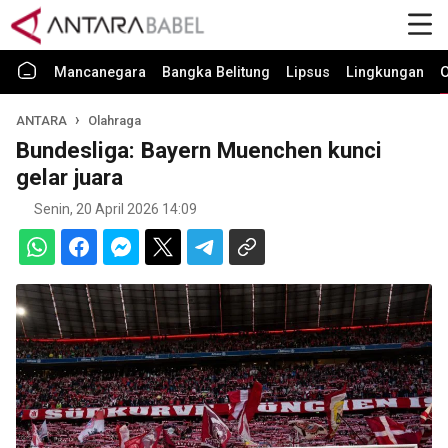
Mancanegara
Bangka Belitung
Lipsus
Lingkungan
O
ANTARA
Olahraga
Bundesliga: Bayern Muenchen kunci
gelar juara
Senin, 20 April 2026 14:09