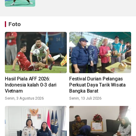
Foto
Hasil Piala AFF 2026:
Festival Durian Pelangas
Indonesia kalah 0-3 dari
Perkuat Daya Tarik Wisata
Vietnam
Bangka Barat
Senin, 3 Agustus 2026
Senin, 13 Juli 2026