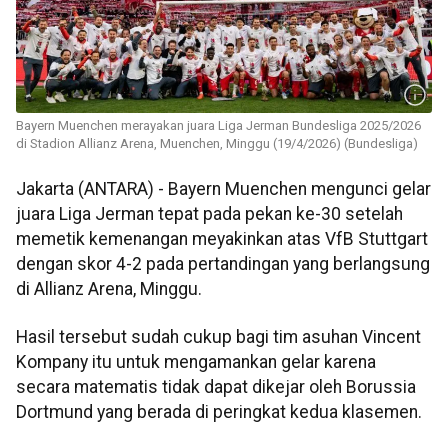
Bayern Muenchen merayakan juara Liga Jerman Bundesliga 2025/2026
di Stadion Allianz Arena, Muenchen, Minggu (19/4/2026) (Bundesliga)
Jakarta (ANTARA) - Bayern Muenchen mengunci gelar
juara Liga Jerman tepat pada pekan ke-30 setelah
memetik kemenangan meyakinkan atas VfB Stuttgart
dengan skor 4-2 pada pertandingan yang berlangsung
di Allianz Arena, Minggu.
Hasil tersebut sudah cukup bagi tim asuhan Vincent
Kompany itu untuk mengamankan gelar karena
secara matematis tidak dapat dikejar oleh Borussia
Dortmund yang berada di peringkat kedua klasemen.