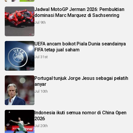
Jadwal MotoGP Jerman 2026: Pembuktian
dominasi Marc Marquez di Sachsenring
Jul 9th
UEFA ancam boikot Piala Dunia seandainya
FIFA tetap jual saham
Jul 31st
Portugal tunjuk Jorge Jesus sebagai pelatih
anyar
Jul 10th
Indonesia ikuti semua nomor di China Open
2026
Jul 20th