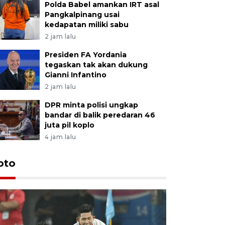
Polda Babel amankan IRT asal
Pangkalpinang usai
kedapatan miliki sabu
2 jam lalu
Presiden FA Yordania
tegaskan tak akan dukung
Gianni Infantino
2 jam lalu
DPR minta polisi ungkap
bandar di balik peredaran 46
juta pil koplo
4 jam lalu
Festival 
oto
Perkuat 
Bangka B
13 Juli 2026 14: