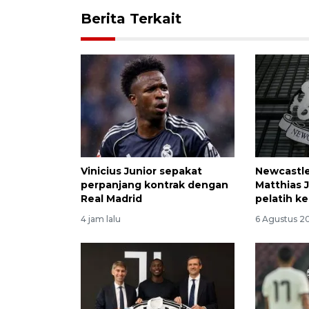
Berita Terkait
Vinicius Junior sepakat
Newcastl
perpanjang kontrak dengan
Matthias J
Real Madrid
pelatih k
4 jam lalu
6 Agustus 2