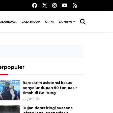
OLAHRAGA
GAYA HIDUP
OPINI
LAINNYA
erpopuler
Bareskrim asistensi kasus
penyelundupan 50 ton pasir
timah di Belitung
22 jam lalu
Hujan deras iringi suasana