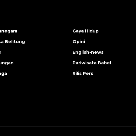
anegara
Gaya Hidup
a Belitung
Opini
s
English-news
ungan
Pariwisata Babel
aga
Rilis Pers