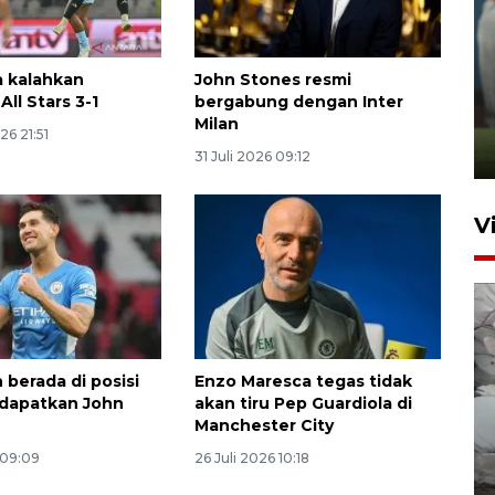
ANTARA Babel-Kanwil
a kalahkan
John Stones resmi
KemenHAM Babel Jalin Kerja
All Stars 3-1
bergabung dengan Inter
Sama
Milan
26 21:51
22 Juni 2026 16:35
31 Juli 2026 09:12
V
n berada di posisi
Enzo Maresca tegas tidak
 dapatkan John
akan tiru Pep Guardiola di
Manchester City
BPBD Pangkalpinang
siagakan air bersih hadapi
 09:09
26 Juli 2026 10:18
kekeringan