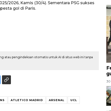
025/2026, Kamis (30/4). Sementara PSG sukses
sta gol di Paris.
g atau pengindeksan otomatis untuk AI di situs web ini tanpa
F
g
30 
ONS
ATLETICO MADRID
ARSENAL
UCL