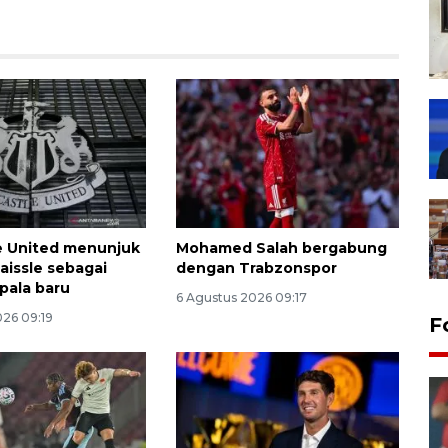
e United menunjuk
Mohamed Salah bergabung
aissle sebagai
dengan Trabzonspor
epala baru
6 Agustus 2026 09:17
026 09:19
F