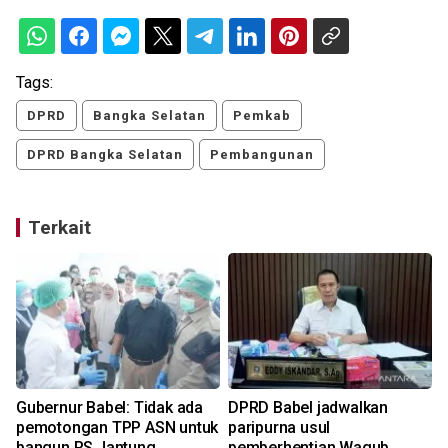
Tags:
DPRD
Bangka Selatan
Pemkab
DPRD Bangka Selatan
Pembangunan
Terkait
Gubernur Babel: Tidak ada
DPRD Babel jadwalkan
pemotongan TPP ASN untuk
paripurna usul
bangun RS Jantung
pemberhentian Wagub