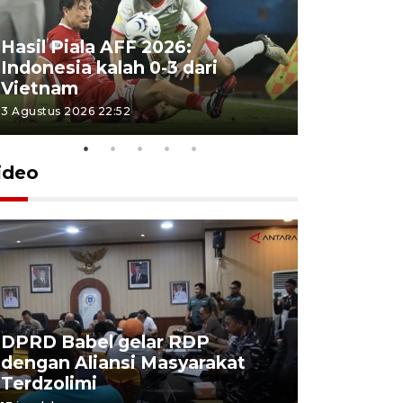
Hasil Piala AFF 2026:
Indonesia kalah 0-3 dari
Vietnam
3 Agustus 2026 22:52
ideo
DPRD Babel gelar RDP
Pemkot P
dengan Aliansi Masyarakat
gandeng
Terdzolimi
pekerja 