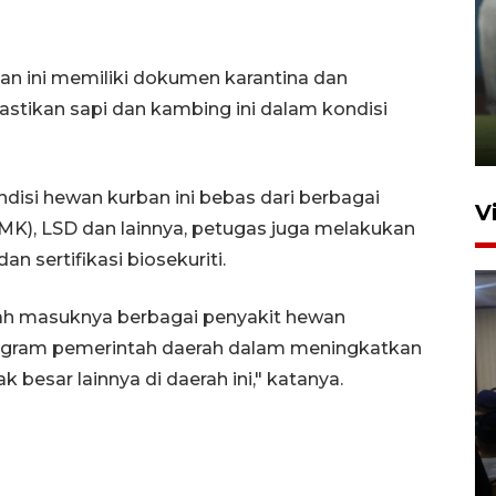
ANTARA Babel-Kanwil
kan ini memiliki dokumen karantina dan
KemenHAM Babel Jalin Kerja
Sama
pastikan sapi dan kambing ini dalam kondisi
22 Juni 2026 16:35
si hewan kurban ini bebas dari berbagai
V
PMK), LSD dan lainnya, petugas juga melakukan
n sertifikasi biosekuriti.
ah masuknya berbagai penyakit hewan
gram pemerintah daerah dalam meningkatkan
k besar lainnya di daerah ini," katanya.
Disnaker Pangkalpinang latih
peracikan kopi dukung
industri lokal