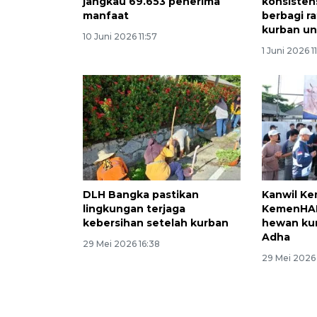
jangkau 69.653 penerima
konsisten
manfaat
berbagi r
kurban un
10 Juni 2026 11:57
1 Juni 2026 1
DLH Bangka pastikan
Kanwil K
lingkungan terjaga
KemenHAM
kebersihan setelah kurban
hewan kur
Adha
29 Mei 2026 16:38
29 Mei 2026