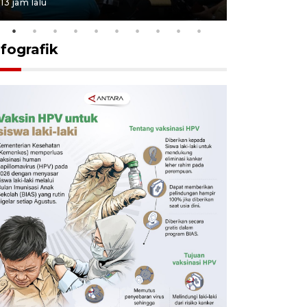
13 jam lalu
15 jam lalu
nfografik