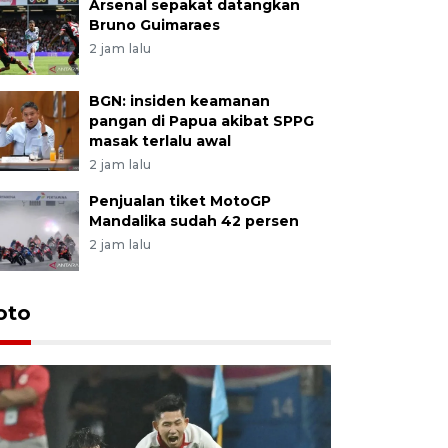
Arsenal sepakat datangkan
Bruno Guimaraes
2 jam lalu
BGN: insiden keamanan
pangan di Papua akibat SPPG
masak terlalu awal
2 jam lalu
Penjualan tiket MotoGP
Mandalika sudah 42 persen
2 jam lalu
Festival 
oto
Perkuat 
Bangka B
13 Juli 2026 14: