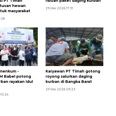
si PT Timah
ribuan paket daging kurban
atusan hewan
29 Mei 2026 17:31
tuk masyarakat
1:28
emenkum -
Karyawan PT Timah gotong
 Babel potong
royong salurkan daging
ban rayakan Idul
kurban di Bangka Barat
29 Mei 2026 09:23
 10:24