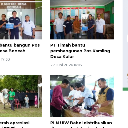
 bantu bangun Pos
PT Timah bantu
Desa Bencah
pembangunan Pos Kamling
Desa Kulur
 17:33
27 Juni 2026 16:07
Waspadai penyakit saat
musim kemarau
2026-08-05 12:00:00
erah apresiasi
PLN UIW Babel distribusikan