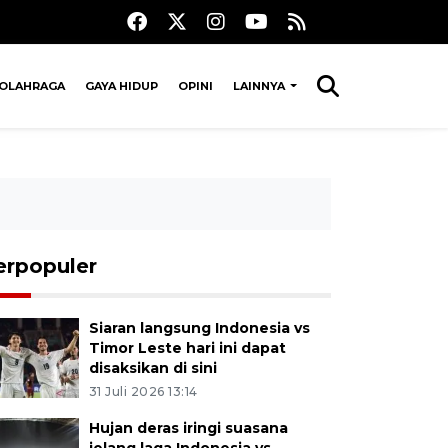
OLAHRAGA
GAYA HIDUP
OPINI
LAINNYA
erpopuler
Siaran langsung Indonesia vs
Timor Leste hari ini dapat
disaksikan di sini
31 Juli 2026 13:14
Hujan deras iringi suasana