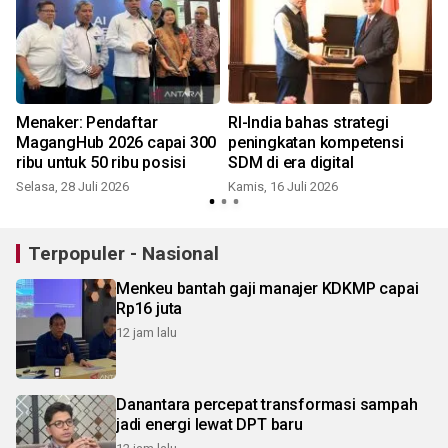
Menaker: Pendaftar
RI-India bahas strategi
MagangHub 2026 capai 300
peningkatan kompetensi
ribu untuk 50 ribu posisi
SDM di era digital
S
Selasa, 28 Juli 2026
Kamis, 16 Juli 2026
Terpopuler - Nasional
Menkeu bantah gaji manajer KDKMP capai
Rp16 juta
12 jam lalu
Danantara percepat transformasi sampah
jadi energi lewat DPT baru