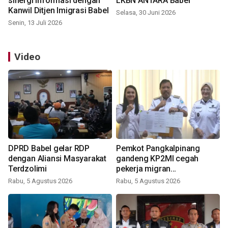
sinergi informasi dengan
LKBN ANTARA Babel
Kanwil Ditjen Imigrasi Babel
Selasa, 30 Juni 2026
Senin, 13 Juli 2026
Video
DPRD Babel gelar RDP
Pemkot Pangkalpinang
dengan Aliansi Masyarakat
gandeng KP2MI cegah
Terdzolimi
pekerja migran
nonprosedural
Rabu, 5 Agustus 2026
Rabu, 5 Agustus 2026