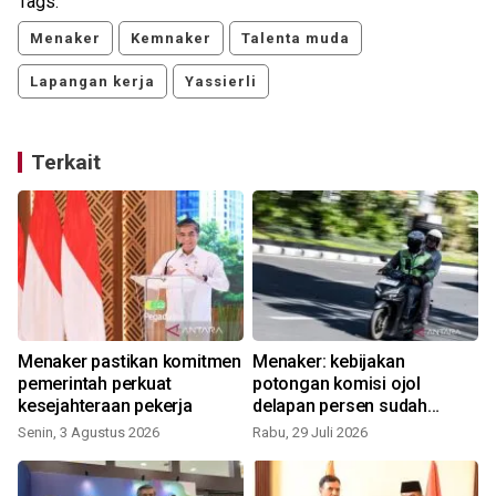
Tags:
Menaker
Kemnaker
Talenta muda
Lapangan kerja
Yassierli
Terkait
Menaker pastikan komitmen
Menaker: kebijakan
i
pemerintah perkuat
potongan komisi ojol
kesejahteraan pekerja
delapan persen sudah
berjalan
Senin, 3 Agustus 2026
Rabu, 29 Juli 2026
S