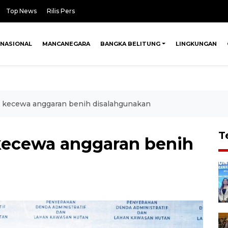
Top News
Rilis Pers
NASIONAL
MANCANEGARA
BANGKA BELITUNG
LINGKUNGAN
 kecewa anggaran benih disalahgunakan
T
kecewa anggaran benih