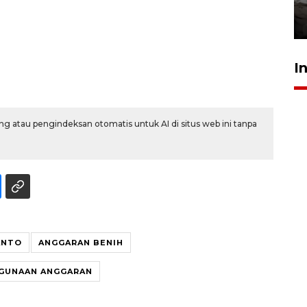
kekeringan
30 Juli 2026 18:52
I
g atau pengindeksan otomatis untuk AI di situs web ini tanpa
ANTO
ANGGARAN BENIH
GUNAAN ANGGARAN