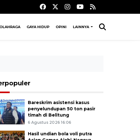
OLAHRAGA
GAYA HIDUP
OPINI
LAINNYA
erpopuler
Bareskrim asistensi kasus
penyelundupan 50 ton pasir
timah di Belitung
6 Agustus 2026 16:06
Hasil undian bola voli putra