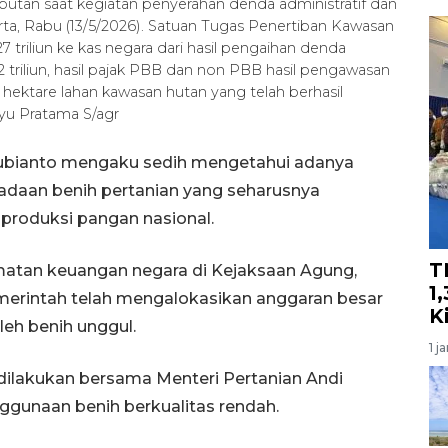
tan saat kegiatan penyerahan denda administratif dan
rta, Rabu (13/5/2026). Satuan Tugas Penertiban Kawasan
triliun ke kas negara dari hasil pengaihan denda
42 triliun, hasil pajak PBB dan non PBB hasil pengawasan
ta hektare lahan kawasan hutan yang telah berhasil
yu Pratama S/agr
Subianto mengaku sedih mengetahui adanya
daan benih pertanian yang seharusnya
produksi pangan nasional.
T
matan keuangan negara di Kejaksaan Agung,
1
merintah telah mengalokasikan anggaran besar
K
eh benih unggul.
1 j
ilakukan bersama Menteri Pertanian Andi
ggunaan benih berkualitas rendah.