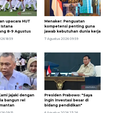
an upacara HUT
Menaker: Penguatan
i Istana
kompetensi penting guna
ang 8-9 Agustus
jawab kebutuhan dunia kerja
026 18:59
7 Agustus 2026 09:59
ami jajaki dengan
Presiden Prabowo: "Saya
ia bangun rel
ingin investasi besar di
imantan
bidang pendidikan"
026 09:15
6 Agustus 2026 23:26