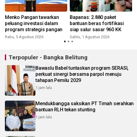
Menko Pangan tawarkan
Bapanas: 2.880 paket
peluang investasi dalam
bantuan beras fortifikasi
program strategis pangan
siap salur sasar 960 KK
Rabu, 5 Agustus 2026
Sabtu, 1 Agustus 2026
J
Terpopuler - Bangka Belitung
Bawaslu Babel tuntaskan program SERASI,
perkuat sinergi bersama parpol menuju
tahapan Pemilu 2029
1 jam lalu
Mendukbangga saksikan PT Timah serahkan
bantuan RLH tekan stunting
1 jam lalu