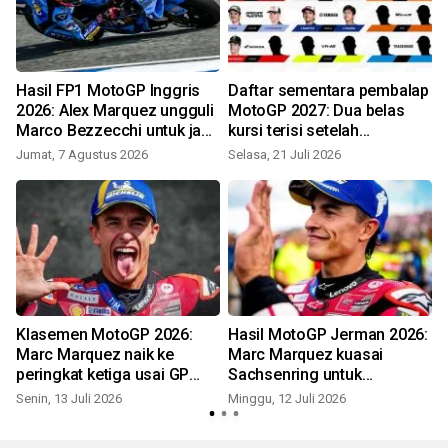
P
Hasil FP1 MotoGP Inggris
Daftar sementara pembalap
2026: Alex Marquez ungguli
MotoGP 2027: Dua belas
Marco Bezzecchi untuk jadi
kursi terisi setelah
tercepat
Quartararo gabung ke
Jumat, 7 Agustus 2026
Selasa, 21 Juli 2026
M
Honda
g
Klasemen MotoGP 2026:
Hasil MotoGP Jerman 2026:
Marc Marquez naik ke
Marc Marquez kuasai
peringkat ketiga usai GP
Sachsenring untuk
Jerman
kesepuluh kalinya
Senin, 13 Juli 2026
Minggu, 12 Juli 2026
M