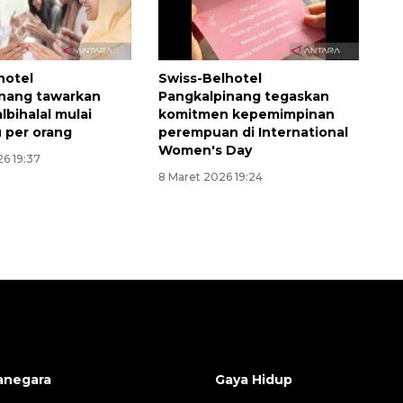
hotel
Swiss-Belhotel
inang tawarkan
Pangkalpinang tegaskan
lbihalal mulai
komitmen kepemimpinan
u per orang
perempuan di International
Women's Day
26 19:37
8 Maret 2026 19:24
anegara
Gaya Hidup