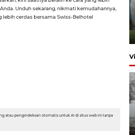
an, kini saatnya beralih ke cara yang lebih
 Anda. Unduh sekarang, nikmati kemudahannya,
ANTARA Babel-Kanwil
lebih cerdas bersama Swiss-Belhotel
KemenHAM Babel Jalin Kerja
Sama
22 Juni 2026 16:35
V
BPBD Pangkalpinang
g atau pengindeksan otomatis untuk AI di situs web ini tanpa
siagakan air bersih hadapi
kekeringan
30 Juli 2026 18:52