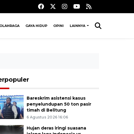
OLAHRAGA
GAYA HIDUP
OPINI
LAINNYA
erpopuler
Bareskrim asistensi kasus
penyelundupan 50 ton pasir
timah di Belitung
6 Agustus 2026 16:06
Hujan deras iringi suasana