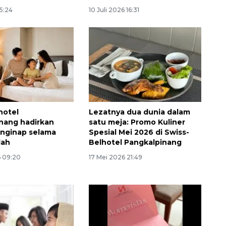
15:24
10 Juli 2026 16:31
hotel
Lezatnya dua dunia dalam
nang hadirkan
satu meja: Promo Kuliner
Awas penipuan berbasis AI
nginap selama
Spesial Mei 2026 di Swiss-
lah
Belhotel Pangkalpinang
2026-08-07 13:45:00
6 09:20
17 Mei 2026 21:49