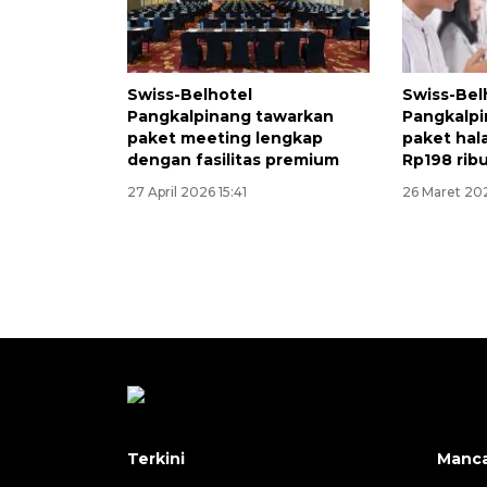
Swiss-Belhotel
Swiss-Bel
Pangkalpinang tawarkan
Pangkalp
paket meeting lengkap
paket hala
dengan fasilitas premium
Rp198 rib
27 April 2026 15:41
26 Maret 20
Terkini
Manc