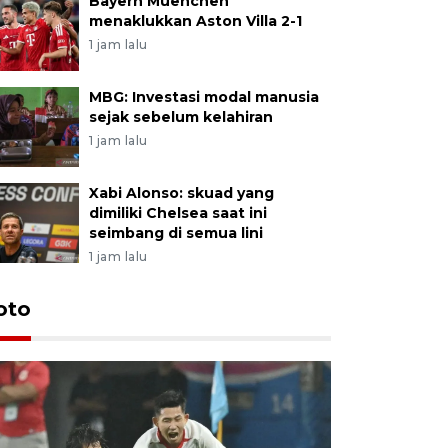
Bayern Muenchen
menaklukkan Aston Villa 2-1
1 jam lalu
MBG: Investasi modal manusia
sejak sebelum kelahiran
1 jam lalu
Xabi Alonso: skuad yang
dimiliki Chelsea saat ini
seimbang di semua lini
1 jam lalu
Festival 
oto
Perkuat 
Bangka B
13 Juli 2026 14: