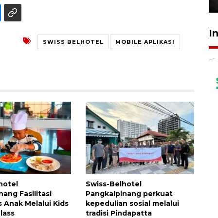
I
SWISS BELHOTEL
MOBILE APLIKASI
hotel
Swiss-Belhotel
ang Fasilitasi
Pangkalpinang perkuat
s Anak Melalui Kids
kepedulian sosial melalui
lass
tradisi Pindapatta