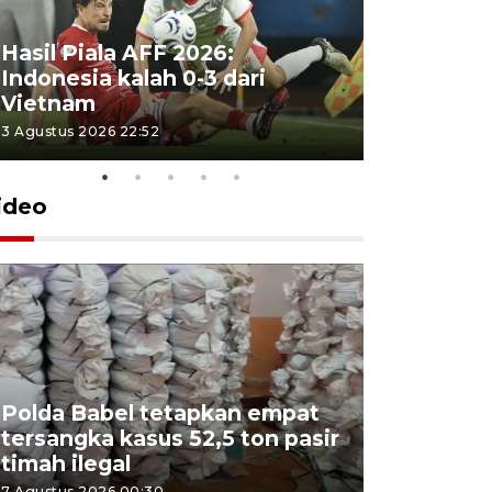
Hasil Piala AFF 2026:
Indonesia kalah 0-3 dari
Vietnam
3 Agustus 2026 22:52
ideo
Polda Babel tetapkan empat
tersangka kasus 52,5 ton pasir
Mendukb
timah ilegal
aktif sal
7 Agustus 2026 00:30
6 Agustus 2026