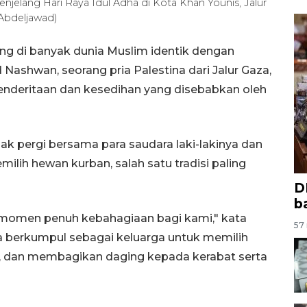
jelang Hari Raya Idul Adha di Kota Khan Younis, Jalur
 Abdeljawad)
ng di banyak dunia Muslim identik dengan
ashwan, seorang pria Palestina dari Jalur Gaza,
penderitaan dan kesedihan yang disebabkan oleh
idak pergi bersama para saudara laki-lakinya dan
ilih hewan kurban, salah satu tradisi paling
D
b
 momen penuh kebahagiaan bagi kami," kata
57 
 berkumpul sebagai keluarga untuk memilih
, dan membagikan daging kepada kerabat serta