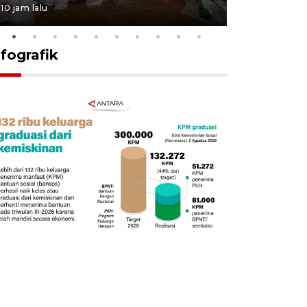
10 jam lalu
21 jam lalu
nfografik