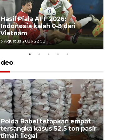
Hasil Piala AFF 2026:
Indonesia kalah 0-3 dari
Vietnam
3 Agustus 2026 22:52
ideo
Polda Babel tetapkan empat
tersangka kasus 52,5 ton pasir
Mendukb
timah ilegal
aktif sal