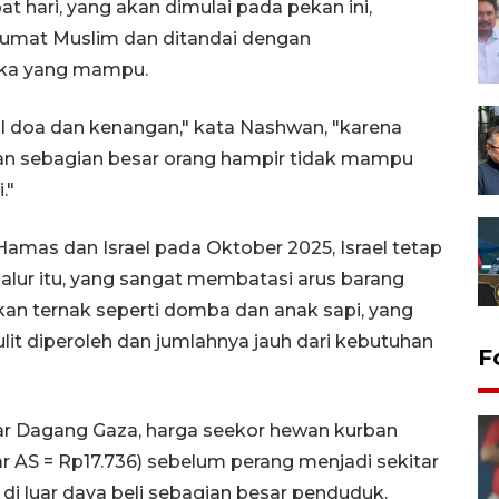
 hari, yang akan dimulai pada pekan ini,
r umat Muslim dan ditandai dengan
eka yang mampu.
ggal doa dan kenangan," kata Nashwan, "karena
dan sebagian besar orang hampir tidak mampu
."
Hamas dan Israel pada Oktober 2025, Israel tetap
lur itu, yang sangat membatasi arus barang
an ternak seperti domba dan anak sapi, yang
ulit diperoleh dan jumlahnya jauh dari kebutuhan
F
ar Dagang Gaza, harga seekor hewan kurban
lar AS = Rp17.736) sebelum perang menjadi sekitar
h di luar daya beli sebagian besar penduduk.