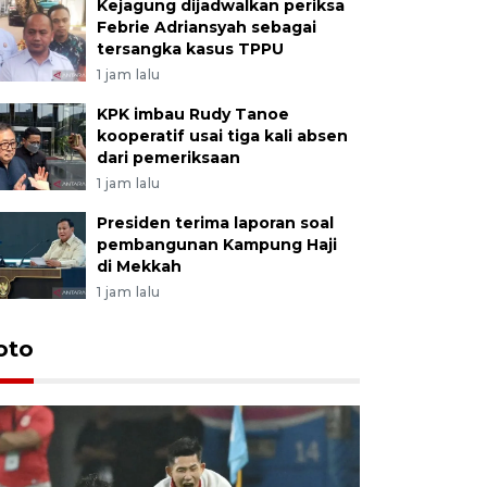
Kejagung dijadwalkan periksa
Febrie Adriansyah sebagai
tersangka kasus TPPU
1 jam lalu
KPK imbau Rudy Tanoe
kooperatif usai tiga kali absen
dari pemeriksaan
1 jam lalu
Presiden terima laporan soal
pembangunan Kampung Haji
di Mekkah
1 jam lalu
Festival 
oto
Perkuat 
Bangka B
13 Juli 2026 14: