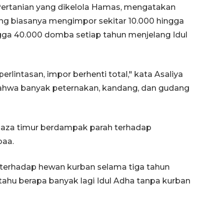
 Pertanian yang dikelola Hamas, mengatakan
ng biasanya mengimpor sekitar 10.000 hingga
ngga 40.000 domba setiap tahun menjelang Idul
lintasan, impor berhenti total," kata Asaliya
hwa banyak peternakan, kandang, dan gudang
Vaksin HPV untuk siswa laki-
 Gaza timur berdampak parah terhadap
laki
baa.
2026-08-06 06:30:00
 terhadap hewan kurban selama tiga tahun
g tahu berapa banyak lagi Idul Adha tanpa kurban