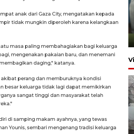
empat anak dari Gaza City, mengatakan kepada
ANTARA Babel-Kanwil
pir tidak mungkin diperoleh karena kelangkaan
KemenHAM Babel Jalin Kerja
Sama
22 Juni 2026 16:35
h satu masa paling membahagiakan bagi keluarga
 pagi, mengenakan pakaian baru, dan menemani
V
 membagikan daging," katanya.
ah akibat perang dan memburuknya kondisi
an besar keluarga tidak lagi dapat memikirkan
ganya sangat tinggi dan masyarakat telah
eka."
BPBD Pangkalpinang
diri di samping makam ayahnya, yang tewas
siagakan air bersih hadapi
han Younis, sembari mengenang tradisi keluarga
kekeringan