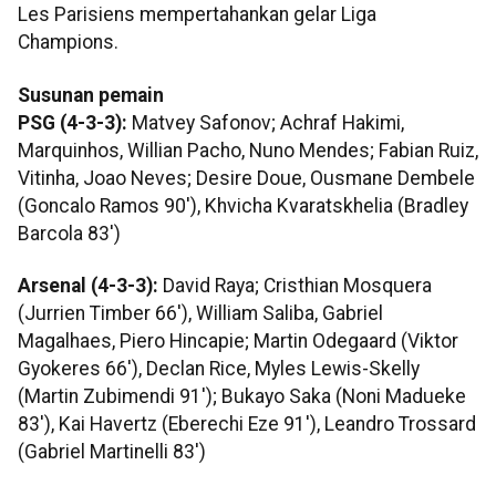
Les Parisiens mempertahankan gelar Liga
Champions.
Susunan pemain
PSG (4-3-3):
Matvey Safonov; Achraf Hakimi,
Marquinhos, Willian Pacho, Nuno Mendes; Fabian Ruiz,
Vitinha, Joao Neves; Desire Doue, Ousmane Dembele
(Goncalo Ramos 90'), Khvicha Kvaratskhelia (Bradley
Barcola 83')
Arsenal (4-3-3):
David Raya; Cristhian Mosquera
(Jurrien Timber 66'), William Saliba, Gabriel
Magalhaes, Piero Hincapie; Martin Odegaard (Viktor
Gyokeres 66'), Declan Rice, Myles Lewis-Skelly
(Martin Zubimendi 91'); Bukayo Saka (Noni Madueke
83'), Kai Havertz (Eberechi Eze 91'), Leandro Trossard
(Gabriel Martinelli 83')