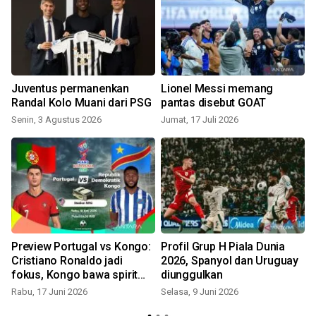
Juventus permanenkan
Lionel Messi memang
Randal Kolo Muani dari PSG
pantas disebut GOAT
Senin, 3 Agustus 2026
Jumat, 17 Juli 2026
S
Preview Portugal vs Kongo:
Profil Grup H Piala Dunia
Cristiano Ronaldo jadi
2026, Spanyol dan Uruguay
l
fokus, Kongo bawa spirit
diunggulkan
Lumumba
Rabu, 17 Juni 2026
Selasa, 9 Juni 2026
K