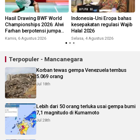
Hasil Drawing BWF World
Indonesia-Uni Eropa bahas
Championships 2026: Alwi
kesepakatan regulasi Wajib
K
Farhan berpotensi jumpa
Halal 2026
Shi Yu Qi
Kamis, 6 Agustus 2026
Selasa, 4 Agustus 2026
Terpopuler - Mancanegara
Korban tewas gempa Venezuela tembus
5.069 orang
Jul 18th
Lebih dari 50 orang terluka usai gempa bumi
7,1 magnitudo di Kumamoto
Jul 28th