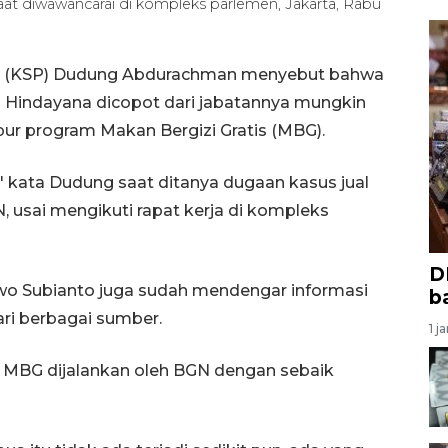
t diwawancarai di kompleks parlemen, Jakarta, Rabu
den (KSP) Dudung Abdurachman menyebut bahwa
n Hindayana dicopot dari jabatannya mungkin
dapur program Makan Bergizi Gratis (MBG).
u," kata Dudung saat ditanya dugaan kasus jual
, usai mengikuti rapat kerja di kompleks
D
o Subianto juga sudah mendengar informasi
b
ari berbagai sumber.
1 j
m MBG dijalankan oleh BGN dengan sebaik