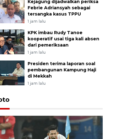
Kejagung dijadwalkan periksa
Febrie Adriansyah sebagai
tersangka kasus TPPU
1 jam lalu
KPK imbau Rudy Tanoe
kooperatif usai tiga kali absen
dari pemeriksaan
1 jam lalu
Presiden terima laporan soal
pembangunan Kampung Haji
di Mekkah
1 jam lalu
Festival 
oto
Perkuat 
Bangka B
13 Juli 2026 14: