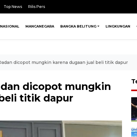
Top News
Rilis Pers
NASIONAL
MANCANEGARA
BANGKA BELITUNG
LINGKUNGAN
adan dicopot mungkin karena dugaan jual beli titik dapur
T
adan dicopot mungkin
eli titik dapur