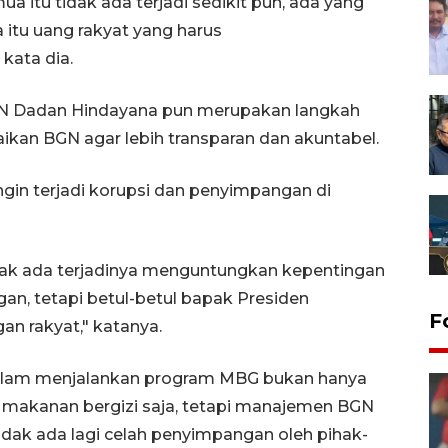
 itu tidak ada terjadi sedikit pun, ada yang
 itu uang rakyat yang harus
kata dia.
GN Dadan Hindayana pun merupakan langkah
aikan BGN agar lebih transparan dan akuntabel.
gin terjadi korupsi dan penyimpangan di
idak ada terjadinya menguntungkan kepentingan
n, tetapi betul-betul bapak Presiden
F
an rakyat," katanya.
alam menjalankan program MBG bukan hanya
makanan bergizi saja, tetapi manajemen BGN
tidak ada lagi celah penyimpangan oleh pihak-