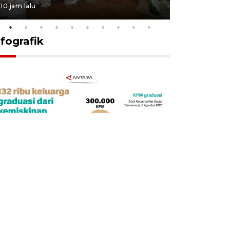
10 jam lalu
22 jam lalu
nfografik