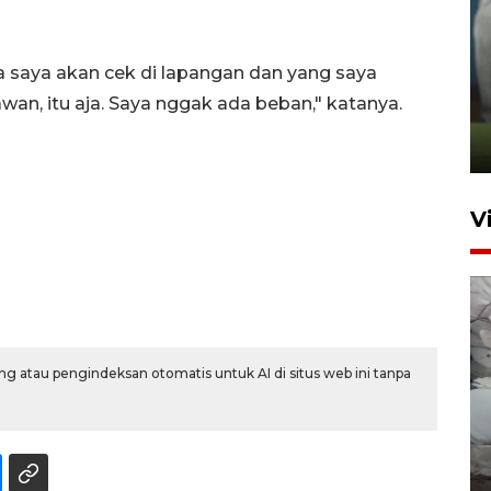
ANTARA Babel-Kanwil
ya saya akan cek di lapangan dan yang saya
KemenHAM Babel Jalin Kerja
an, itu aja. Saya nggak ada beban," katanya.
Sama
22 Juni 2026 16:35
V
g atau pengindeksan otomatis untuk AI di situs web ini tanpa
BPBD Pangkalpinang
siagakan air bersih hadapi
kekeringan