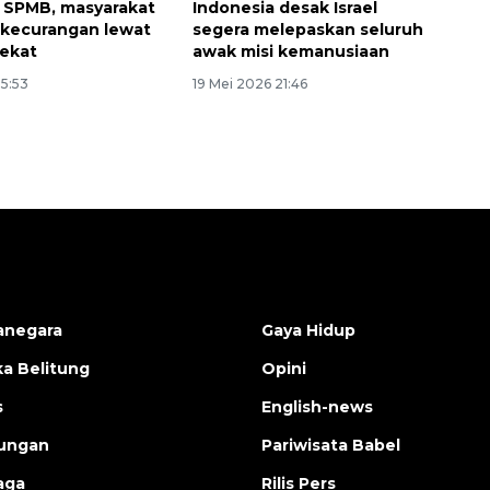
i SPMB, masyarakat
Indonesia desak Israel
r kecurangan lewat
segera melepaskan seluruh
ekat
awak misi kemanusiaan
15:53
19 Mei 2026 21:46
anegara
Gaya Hidup
a Belitung
Opini
s
English-news
ungan
Pariwisata Babel
aga
Rilis Pers