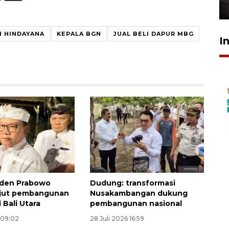
30 Juli 2026 18:52
 HINDAYANA
KEPALA BGN
JUAL BELI DAPUR MBG
I
iden Prabowo
Dudung: transformasi
njut pembangunan
Nusakambangan dukung
 Bali Utara
pembangunan nasional
 09:02
28 Juli 2026 16:59