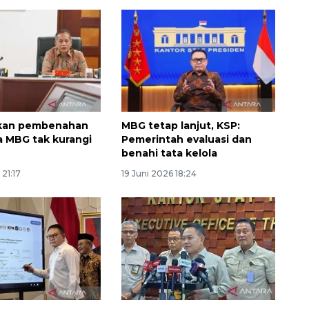
ikan pembenahan
MBG tetap lanjut, KSP:
la MBG tak kurangi
Pemerintah evaluasi dan
benahi tata kelola
Vaksin HPV untuk siswa laki-
 21:17
19 Juni 2026 18:24
laki
2026-08-06 06:30:00