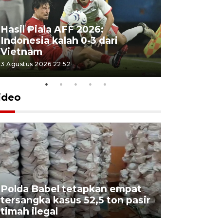
Hasil Piala AFF 2026:
Indonesia kalah 0-3 dari
Vietnam
3 Agustus 2026 22:52
ideo
Polda Babel tetapkan empat
tersangka kasus 52,5 ton pasir
Mendukb
timah ilegal
aktif sal