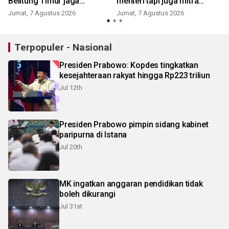
Belitung Timur jaga
menteri tapi juga mitra
kondusifitas
politik
Jumat, 7 Agustus 2026
Jumat, 7 Agustus 2026
Terpopuler - Nasional
Presiden Prabowo: Kopdes tingkatkan
kesejahteraan rakyat hingga Rp223 triliun
Jul 12th
Presiden Prabowo pimpin sidang kabinet
paripurna di Istana
Jul 20th
MK ingatkan anggaran pendidikan tidak
boleh dikurangi
Jul 31st