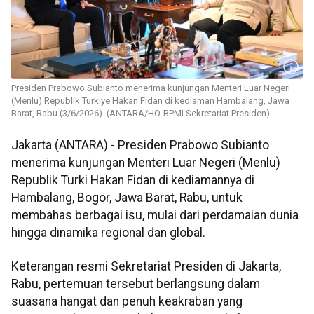
Presiden Prabowo Subianto menerima kunjungan Menteri Luar Negeri
(Menlu) Republik Turkiye Hakan Fidan di kediaman Hambalang, Jawa
Barat, Rabu (3/6/2026). (ANTARA/HO-BPMI Sekretariat Presiden)
Jakarta (ANTARA) - Presiden Prabowo Subianto
menerima kunjungan Menteri Luar Negeri (Menlu)
Republik Turki Hakan Fidan di kediamannya di
Hambalang, Bogor, Jawa Barat, Rabu, untuk
membahas berbagai isu, mulai dari perdamaian dunia
hingga dinamika regional dan global.
Keterangan resmi Sekretariat Presiden di Jakarta,
Rabu, pertemuan tersebut berlangsung dalam
suasana hangat dan penuh keakraban yang