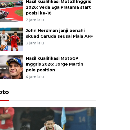
Hasil kualifikasi Moto3 Inggris
2026: Veda Ega Pratama start
posisi ke-16
2 jam lalu
John Herdman janji benahi
skuad Garuda seusai Piala AFF
3 jam lalu
Hasil kualifikasi MotoGP
Inggris 2026: Jorge Martin
pole position
4 jam lalu
Festival 
oto
Perkuat 
Bangka B
13 Juli 2026 14: