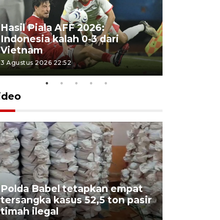
Hasil Piala AFF 2026:
Indonesia kalah 0-3 dari
Vietnam
3 Agustus 2026 22:52
ideo
Polda Babel tetapkan empat
tersangka kasus 52,5 ton pasir
Mendukb
timah ilegal
aktif sal