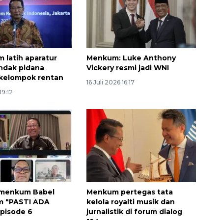
latih aparatur
Menkum: Luke Anthony
indak pidana
Vickery resmi jadi WNI
kelompok rentan
16 Juli 2026 16:17
19:12
160 ribu sambungan baru
jaringan gas 2026
2026-08-07 18:00:00
emenkum Babel
Menkum pertegas tata
um "PASTI ADA
kelola royalti musik dan
pisode 6
jurnalistik di forum dialog