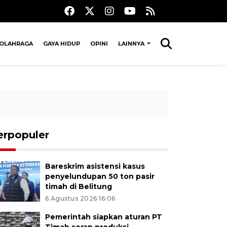
OLAHRAGA
GAYA HIDUP
OPINI
LAINNYA
erpopuler
Bareskrim asistensi kasus
penyelundupan 50 ton pasir
timah di Belitung
6 Agustus 2026 16:06
Pemerintah siapkan aturan PT