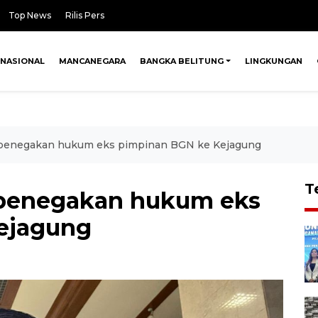
Top News
Rilis Pers
NASIONAL
MANCANEGARA
BANGKA BELITUNG
LINGKUNGAN
penegakan hukum eks pimpinan BGN ke Kejagung
T
penegakan hukum eks
ejagung