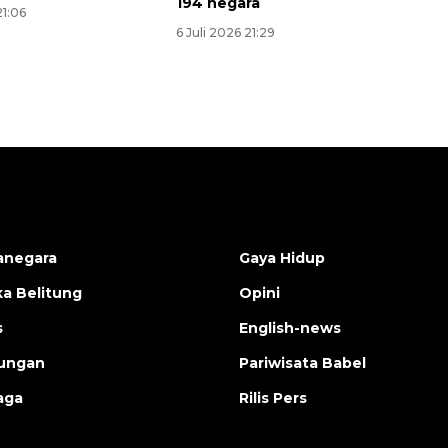
194 negara
21:06
6 Juli 2026 21:29
anegara
Gaya Hidup
a Belitung
Opini
s
English-news
ungan
Pariwisata Babel
aga
Rilis Pers