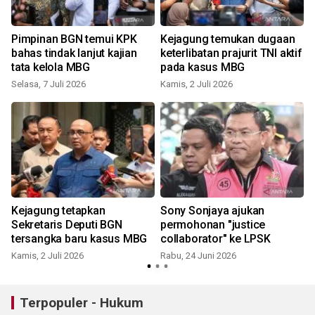
Pimpinan BGN temui KPK
Kejagung temukan dugaan
bahas tindak lanjut kajian
keterlibatan prajurit TNI aktif
tata kelola MBG
pada kasus MBG
Selasa, 7 Juli 2026
Kamis, 2 Juli 2026
S
Kejagung tetapkan
Sony Sonjaya ajukan
Sekretaris Deputi BGN
permohonan "justice
tersangka baru kasus MBG
collaborator" ke LPSK
Kamis, 2 Juli 2026
Rabu, 24 Juni 2026
J
Terpopuler - Hukum