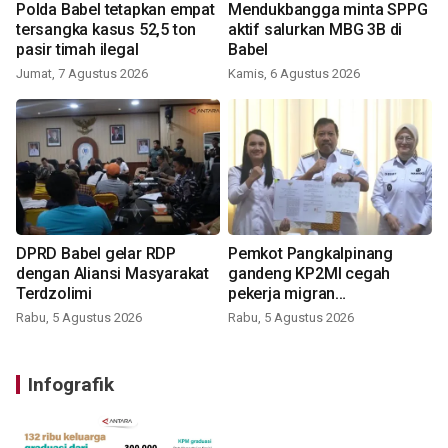
Polda Babel tetapkan empat
Mendukbangga minta SPPG
tersangka kasus 52,5 ton
aktif salurkan MBG 3B di
pasir timah ilegal
Babel
Jumat, 7 Agustus 2026
Kamis, 6 Agustus 2026
DPRD Babel gelar RDP
Pemkot Pangkalpinang
dengan Aliansi Masyarakat
gandeng KP2MI cegah
Terdzolimi
pekerja migran
nonprosedural
Rabu, 5 Agustus 2026
Rabu, 5 Agustus 2026
Infografik