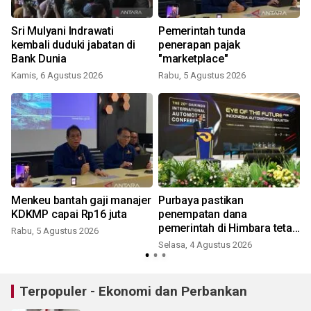
Sri Mulyani Indrawati
Pemerintah tunda
kembali duduki jabatan di
penerapan pajak
Bank Dunia
"marketplace"
Kamis, 6 Agustus 2026
Rabu, 5 Agustus 2026
J
Menkeu bantah gaji manajer
Purbaya pastikan
KDKMP capai Rp16 juta
penempatan dana
pemerintah di Himbara tetap
Rabu, 5 Agustus 2026
berjalan
Selasa, 4 Agustus 2026
S
Terpopuler - Ekonomi dan Perbankan