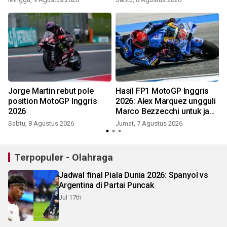
Jorge Martin rebut pole
Hasil FP1 MotoGP Inggris
position MotoGP Inggris
2026: Alex Marquez ungguli
2026
Marco Bezzecchi untuk jadi
tercepat
Sabtu, 8 Agustus 2026
Jumat, 7 Agustus 2026
S
Terpopuler - Olahraga
Jadwal final Piala Dunia 2026: Spanyol vs
Argentina di Partai Puncak
Jul 17th