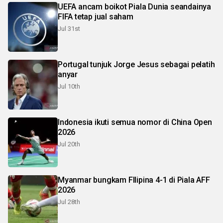
UEFA ancam boikot Piala Dunia seandainya
FIFA tetap jual saham
Jul 31st
Portugal tunjuk Jorge Jesus sebagai pelatih
anyar
Jul 10th
Indonesia ikuti semua nomor di China Open
2026
Jul 20th
Myanmar bungkam FIlipina 4-1 di Piala AFF
2026
Jul 28th