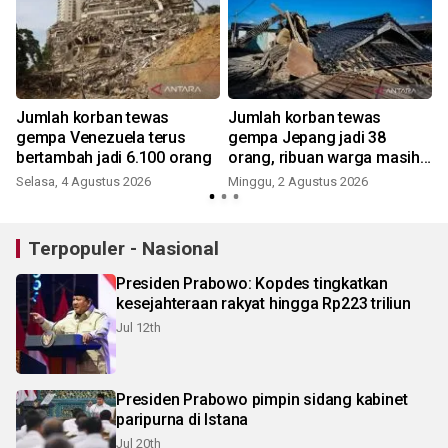
Jumlah korban tewas
Jumlah korban tewas
,
gempa Venezuela terus
gempa Jepang jadi 38
bertambah jadi 6.100 orang
orang, ribuan warga masih
mengungsi
Selasa, 4 Agustus 2026
Minggu, 2 Agustus 2026
K
Terpopuler - Nasional
Presiden Prabowo: Kopdes tingkatkan
kesejahteraan rakyat hingga Rp223 triliun
Jul 12th
Presiden Prabowo pimpin sidang kabinet
paripurna di Istana
Jul 20th