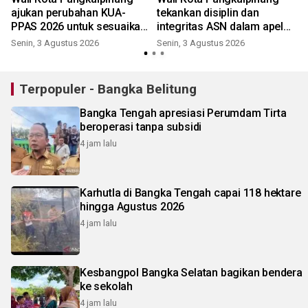
ajukan perubahan KUA-
tekankan disiplin dan
PPAS 2026 untuk sesuaikan
integritas ASN dalam apel
kondisi fiskal
gabungan
Senin, 3 Agustus 2026
Senin, 3 Agustus 2026
K
Terpopuler - Bangka Belitung
Bangka Tengah apresiasi Perumdam Tirta
beroperasi tanpa subsidi
4 jam lalu
Karhutla di Bangka Tengah capai 118 hektare
hingga Agustus 2026
4 jam lalu
Kesbangpol Bangka Selatan bagikan bendera
ke sekolah
4 jam lalu