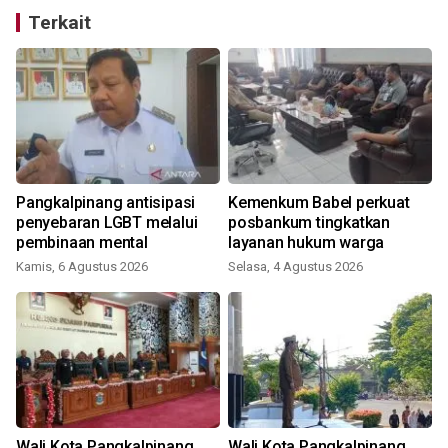
Terkait
Pangkalpinang antisipasi
Kemenkum Babel perkuat
penyebaran LGBT melalui
posbankum tingkatkan
pembinaan mental
layanan hukum warga
Kamis, 6 Agustus 2026
Selasa, 4 Agustus 2026
J
Wali Kota Pangkalpinang
Wali Kota Pangkalpinang