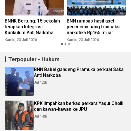
BNNK Belitung: 15 sekolah
BNN rampas hasil aset
terapkan Integrasi
pencucian uang transaksi
Kurikulum Anti Narkoba
narkotika Rp165 miliar
Kamis, 23 Juli 2026
Kamis, 23 Juli 2026
M
Terpopuler - Hukum
BNN Babel gandeng Pramuka perkuat Saka
Anti Narkoba
Jul 12th
KPK limpahkan berkas perkara Yaqut Cholil
dan kawan-kawan ke JPU
Jul 14th