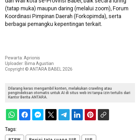
dan Wali kota se-Provinsi Babel, baik secara luring
(tatap muka) maupun daring (melalui zoom), Forum
Koordinasi Pimpinan Daerah (Forkopimda), serta
berbagai pemangku kepentingan terkait.
Pewarta: Aprionis
Uploader: Bima Agustian
Copyright © ANTARA BABEL 2026
Dilarang keras mengambil konten, melakukan crawling atau
pengindeksan otomatis untuk AI di situs web ini tanpa izin tertulis dari
Kantor Berita ANTARA.
Tags:
RTRW
Revisi tata ruang IUP
IUP