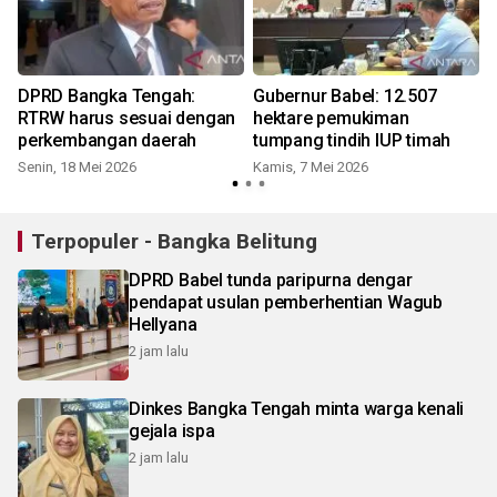
DPRD Bangka Tengah:
Gubernur Babel: 12.507
RTRW harus sesuai dengan
hektare pemukiman
perkembangan daerah
tumpang tindih IUP timah
Senin, 18 Mei 2026
Kamis, 7 Mei 2026
Terpopuler - Bangka Belitung
DPRD Babel tunda paripurna dengar
pendapat usulan pemberhentian Wagub
Hellyana
2 jam lalu
Dinkes Bangka Tengah minta warga kenali
gejala ispa
2 jam lalu