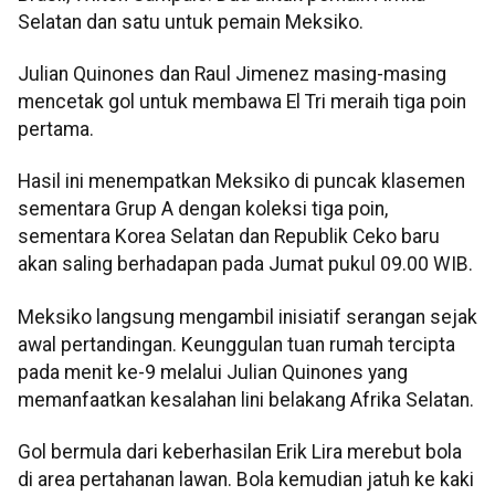
Selatan dan satu untuk pemain Meksiko.
Julian Quinones dan Raul Jimenez masing-masing
mencetak gol untuk membawa El Tri meraih tiga poin
pertama.
Hasil ini menempatkan Meksiko di puncak klasemen
sementara Grup A dengan koleksi tiga poin,
sementara Korea Selatan dan Republik Ceko baru
akan saling berhadapan pada Jumat pukul 09.00 WIB.
Meksiko langsung mengambil inisiatif serangan sejak
awal pertandingan. Keunggulan tuan rumah tercipta
pada menit ke-9 melalui Julian Quinones yang
memanfaatkan kesalahan lini belakang Afrika Selatan.
Gol bermula dari keberhasilan Erik Lira merebut bola
di area pertahanan lawan. Bola kemudian jatuh ke kaki