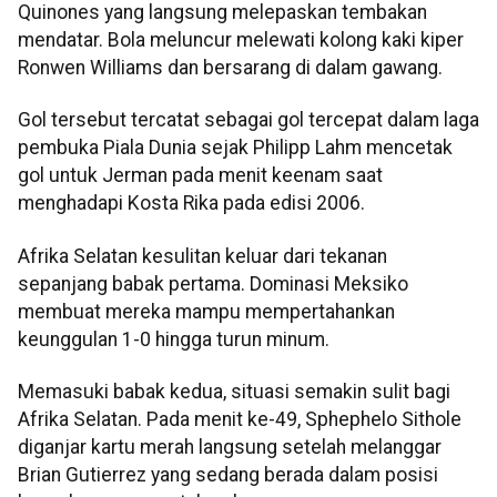
Quinones yang langsung melepaskan tembakan
mendatar. Bola meluncur melewati kolong kaki kiper
Ronwen Williams dan bersarang di dalam gawang.
Gol tersebut tercatat sebagai gol tercepat dalam laga
pembuka Piala Dunia sejak Philipp Lahm mencetak
gol untuk Jerman pada menit keenam saat
menghadapi Kosta Rika pada edisi 2006.
Afrika Selatan kesulitan keluar dari tekanan
sepanjang babak pertama. Dominasi Meksiko
membuat mereka mampu mempertahankan
keunggulan 1-0 hingga turun minum.
Memasuki babak kedua, situasi semakin sulit bagi
Afrika Selatan. Pada menit ke-49, Sphephelo Sithole
diganjar kartu merah langsung setelah melanggar
Brian Gutierrez yang sedang berada dalam posisi