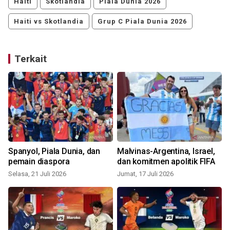
Haiti
Skotlandia
Piala Dunia 2026
Haiti vs Skotlandia
Grup C Piala Dunia 2026
Terkait
Spanyol, Piala Dunia, dan
Malvinas-Argentina, Israel,
pemain diaspora
dan komitmen apolitik FIFA
Selasa, 21 Juli 2026
Jumat, 17 Juli 2026
S