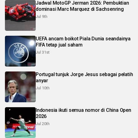
Jadwal MotoGP Jerman 2026: Pembuktian
dominasi Marc Marquez di Sachsenring
Jul 9th
UEFA ancam boikot Piala Dunia seandainya
FIFA tetap jual saham
Jul 31st
Portugal tunjuk Jorge Jesus sebagai pelatih
anyar
Jul 10th
Indonesia ikuti semua nomor di China Open
2026
Jul 20th