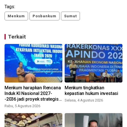
Tags:
Menkum
Posbankum
Sumut
Terkait
Menkum harapkan Rencana
Menkum tingkatkan
Induk KI Nasional 2027-
kepastian hukum investasi
-2036 jadi proyek strategis
Selasa, 4 Agustus 2026
nasional
Rabu, 5 Agustus 2026
K