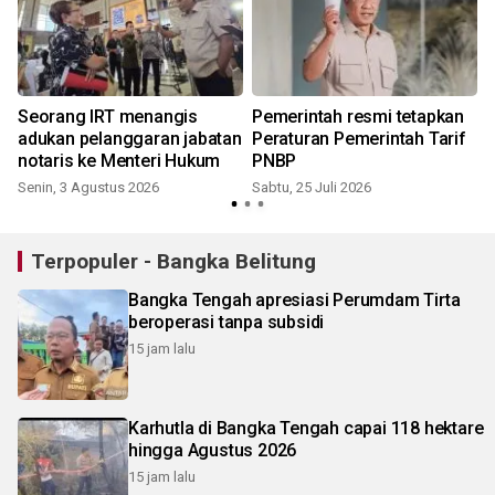
Seorang IRT menangis
Pemerintah resmi tetapkan
Vi
adukan pelanggaran jabatan
Peraturan Pemerintah Tarif
notaris ke Menteri Hukum
PNBP
Senin, 3 Agustus 2026
Sabtu, 25 Juli 2026
K
Terpopuler - Bangka Belitung
Bangka Tengah apresiasi Perumdam Tirta
beroperasi tanpa subsidi
15 jam lalu
Karhutla di Bangka Tengah capai 118 hektare
hingga Agustus 2026
15 jam lalu