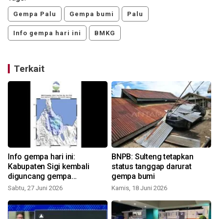
Gempa Palu
Gempa bumi
Palu
Info gempa hari ini
BMKG
Terkait
Info gempa hari ini:
BNPB: Sulteng tetapkan
Kabupaten Sigi kembali
status tanggap darurat
diguncang gempa
gempa bumi
magnitudo 4,0
Sabtu, 27 Juni 2026
Kamis, 18 Juni 2026
S