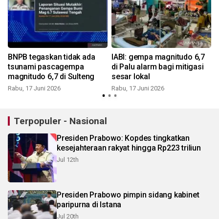
BNPB tegaskan tidak ada
IABI: gempa magnitudo 6,7
tsunami pascagempa
di Palu alarm bagi mitigasi
magnitudo 6,7 di Sulteng
sesar lokal
Rabu, 17 Juni 2026
Rabu, 17 Juni 2026
S
Terpopuler - Nasional
Presiden Prabowo: Kopdes tingkatkan
kesejahteraan rakyat hingga Rp223 triliun
Jul 12th
Presiden Prabowo pimpin sidang kabinet
paripurna di Istana
Jul 20th