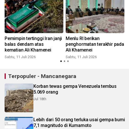
Pemimpin tertinggi Iran janji
Menlu RI berikan
balas dendam atas
penghormatan terakhir pada
kematian Ali Khamenei
Ali Khamenei
Sabtu, 11 Juli 2026
Sabtu, 11 Juli 2026
J
Terpopuler - Mancanegara
Korban tewas gempa Venezuela tembus
5.069 orang
Jul 18th
Lebih dari 50 orang terluka usai gempa bumi
7,1 magnitudo di Kumamoto