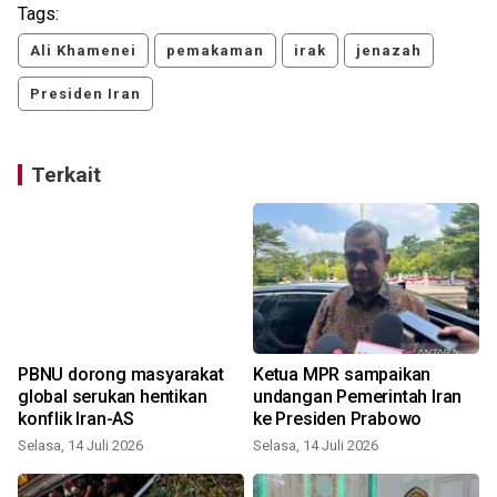
Tags:
Ali Khamenei
pemakaman
irak
jenazah
Presiden Iran
Terkait
PBNU dorong masyarakat
Ketua MPR sampaikan
h
global serukan hentikan
undangan Pemerintah Iran
konflik Iran-AS
ke Presiden Prabowo
S
Selasa, 14 Juli 2026
Selasa, 14 Juli 2026