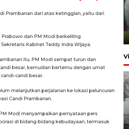
 Prambanan dari atas ketinggian, yaitu dari
ANTARA Babel-Kanwil
KemenHAM Babel Jalin Kerja
Sama
 Prabowo dan PM Modi berkeliling
22 Juni 2026 16:35
Sekretaris Kabinet Teddy Indra Wijaya.
V
Prambanan itu, PM Modi sempat turun dan
andi besar, kemudian bertemu dengan umat
candi-candi besar.
m melanjutkan perjalanan ke lokasi peluncuran
rvasi Candi Prambanan.
BPBD Pangkalpinang
n PM Modi menyampaikan pernyataan pers
siagakan air bersih hadapi
orasi di bidang-bidang kebudayaan, termasuk
kekeringan