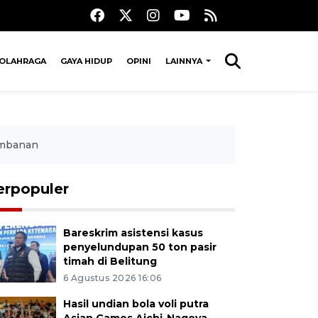
OLAHRAGA
GAYA HIDUP
OPINI
LAINNYA
ambanan
erpopuler
Bareskrim asistensi kasus
penyelundupan 50 ton pasir
timah di Belitung
6 Agustus 2026 16:06
Hasil undian bola voli putra