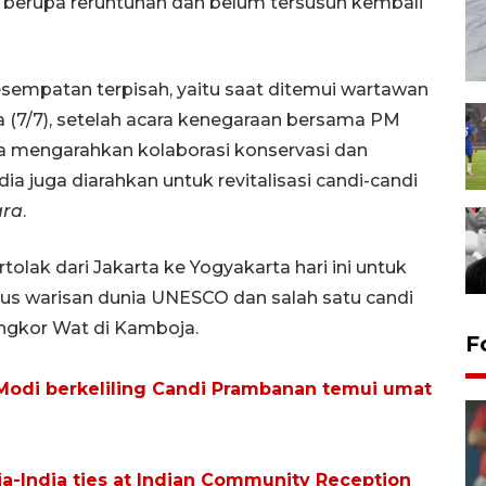
berupa reruntuhan dan belum tersusun kembali
sempatan terpisah, yaitu saat ditemui wartawan
sa (7/7), setelah acara kenegaraan bersama PM
a mengarahkan kolaborasi konservasi dan
 juga diarahkan untuk revitalisasi candi-candi
ara
.
lak dari Jakarta ke Yogyakarta hari ini untuk
us warisan dunia UNESCO dan salah satu candi
Angkor Wat di Kamboja.
F
odi berkeliling Candi Prambanan temui umat
a-India ties at Indian Community Reception