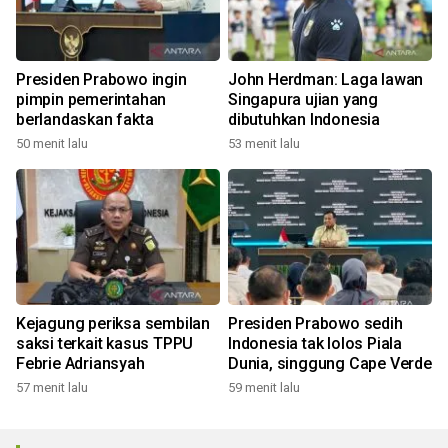
Presiden Prabowo ingin
John Herdman: Laga lawan
pimpin pemerintahan
Singapura ujian yang
berlandaskan fakta
dibutuhkan Indonesia
50 menit lalu
53 menit lalu
Kejagung periksa sembilan
Presiden Prabowo sedih
saksi terkait kasus TPPU
Indonesia tak lolos Piala
Febrie Adriansyah
Dunia, singgung Cape Verde
57 menit lalu
59 menit lalu