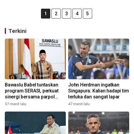
1
2
3
4
5
Terkini
Bawaslu Babel tuntaskan
John Herdman ingatkan
program SERASI, perkuat
Singapura: Kalian hadapi tim
sinergi bersama parpol
terluka dan sangat lapar
menuju tahapan Pemilu
37 menit lalu
47 menit lalu
2029