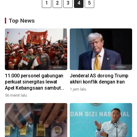
1
2
3
4
5
Top News
11.000 personel gabungan
Jenderal AS dorong Trump
perkuat sinergitas lewat
akhiri konflik dengan Iran
Apel Kebangsaan sambut
1 jam lalu
HUT RI
56 menit lalu