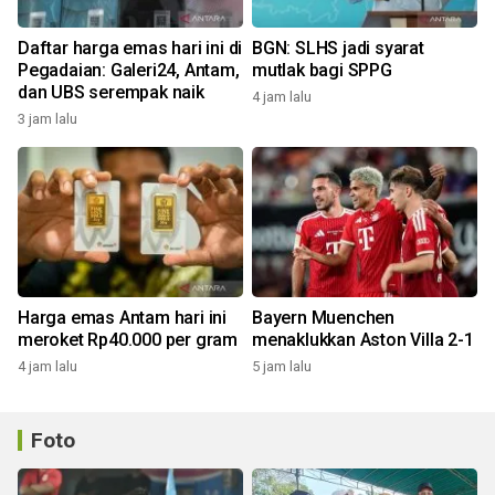
Daftar harga emas hari ini di
BGN: SLHS jadi syarat
Pegadaian: Galeri24, Antam,
mutlak bagi SPPG
dan UBS serempak naik
4 jam lalu
3 jam lalu
Harga emas Antam hari ini
Bayern Muenchen
meroket Rp40.000 per gram
menaklukkan Aston Villa 2-1
4 jam lalu
5 jam lalu
Foto