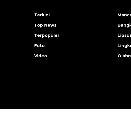
Terkini
Manc
Top News
Bangk
Terpopuler
Lipsu
Foto
Lingk
Video
Olahr
Copyright © ANTARA