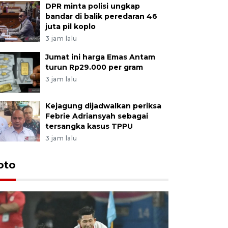
DPR minta polisi ungkap
bandar di balik peredaran 46
juta pil koplo
3 jam lalu
Jumat ini harga Emas Antam
turun Rp29.000 per gram
3 jam lalu
Kejagung dijadwalkan periksa
Febrie Adriansyah sebagai
tersangka kasus TPPU
3 jam lalu
Festival 
oto
Perkuat 
Bangka B
13 Juli 2026 14: