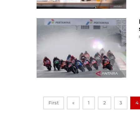
First
«
1
2
3
4