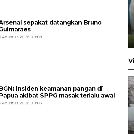
ANTARA Babel-Kanwil
Arsenal sepakat datangkan Bruno
KemenHAM Babel Jalin Kerja
Guimaraes
Sama
6 Agustus 2026 09:09
22 Juni 2026 16:35
V
BGN: insiden keamanan pangan di
Papua akibat SPPG masak terlalu awal
6 Agustus 2026 09:05
BPBD Pangkalpinang
siagakan air bersih hadapi
kekeringan