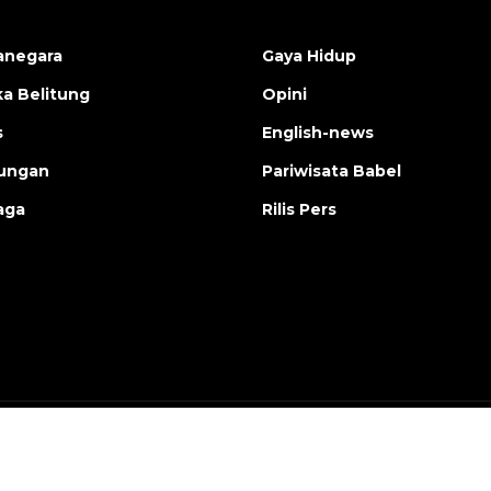
anegara
Gaya Hidup
a Belitung
Opini
s
English-news
ungan
Pariwisata Babel
aga
Rilis Pers