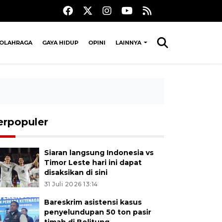
OLAHRAGA
GAYA HIDUP
OPINI
LAINNYA
erpopuler
Siaran langsung Indonesia vs
Timor Leste hari ini dapat
disaksikan di sini
31 Juli 2026 13:14
Bareskrim asistensi kasus
penyelundupan 50 ton pasir