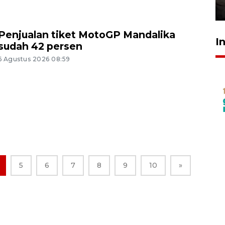
30 Juli 2026 18:52
Penjualan tiket MotoGP Mandalika
I
sudah 42 persen
6 Agustus 2026 08:59
5
6
7
8
9
10
»