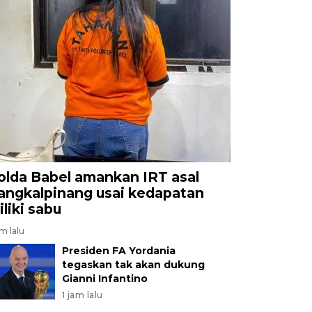
olda Babel amankan IRT asal
angkalpinang usai kedapatan
iliki sabu
am lalu
Presiden FA Yordania
tegaskan tak akan dukung
Gianni Infantino
1 jam lalu