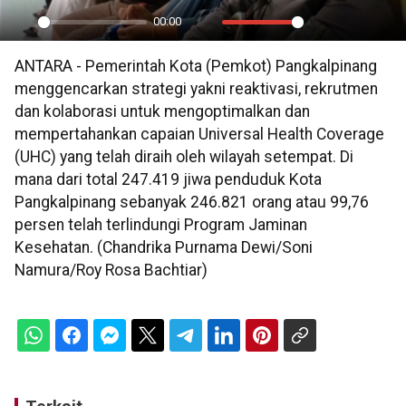
00:00
Play
Mute
Settings
PIP
En
ANTARA - Pemerintah Kota (Pemkot) Pangkalpinang
ful
menggencarkan strategi yakni reaktivasi, rekrutmen
dan kolaborasi untuk mengoptimalkan dan
mempertahankan capaian Universal Health Coverage
(UHC) yang telah diraih oleh wilayah setempat. Di
mana dari total 247.419 jiwa penduduk Kota
Pangkalpinang sebanyak 246.821 orang atau 99,76
persen telah terlindungi Program Jaminan
Kesehatan. (Chandrika Purnama Dewi/Soni
Namura/Roy Rosa Bachtiar)