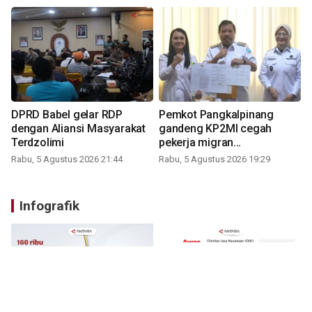
DPRD Babel gelar RDP
Pemkot Pangkalpinang
dengan Aliansi Masyarakat
gandeng KP2MI cegah
Terdzolimi
pekerja migran
nonprosedural
Rabu, 5 Agustus 2026 21:44
Rabu, 5 Agustus 2026 19:29
Infografik