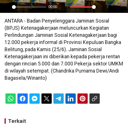
00:00
Play
Mute
Settings
PIP
En
ANTARA - Badan Penyelenggara Jaminan Sosial
ful
(BPJS) Ketenagakerjaan meluncurkan Kegiatan
Perlindungan Jaminan Sosial Ketenagakerjaan bagi
12.000 pekerja informal di Provinsi Kepuluan Bangka
Belitung, pada Kamis (25/6). Jaminan Sosial
Ketenagakerjaan ini diberikan kepada pekerja rentan
dengan rincian 5.000 dan 7.000 Pekerja sektor UMKM
di wilayah setempat. (Chandrika Purnama Dewi/Andi
Bagasela/Winanto)
Terkait