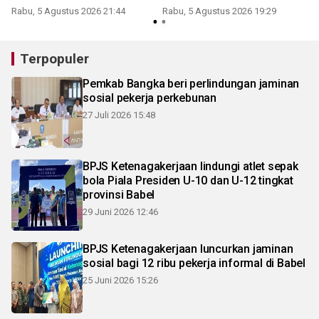
nonprosedural
Rabu, 5 Agustus 2026 21:44
Rabu, 5 Agustus 2026 19:29
Terpopuler
Pemkab Bangka beri perlindungan jaminan
sosial pekerja perkebunan
27 Juli 2026 15:48
BPJS Ketenagakerjaan lindungi atlet sepak
bola Piala Presiden U-10 dan U-12 tingkat
provinsi Babel
29 Juni 2026 12:46
BPJS Ketenagakerjaan luncurkan jaminan
sosial bagi 12 ribu pekerja informal di Babel
25 Juni 2026 15:26