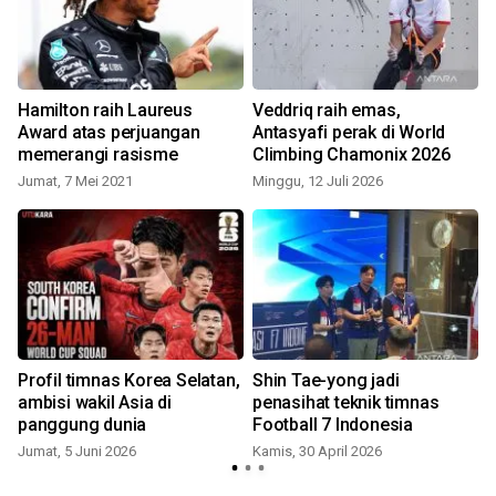
Hamilton raih Laureus
Veddriq raih emas,
Award atas perjuangan
Antasyafi perak di World
memerangi rasisme
Climbing Chamonix 2026
R
Jumat, 7 Mei 2021
Minggu, 12 Juli 2026
Profil timnas Korea Selatan,
Shin Tae-yong jadi
ambisi wakil Asia di
penasihat teknik timnas
panggung dunia
Football 7 Indonesia
Jumat, 5 Juni 2026
Kamis, 30 April 2026