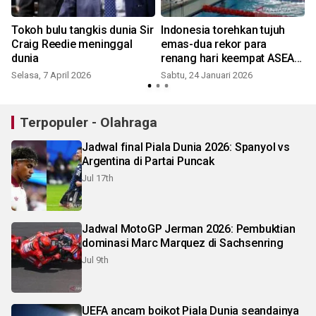
Tokoh bulu tangkis dunia Sir
Indonesia torehkan tujuh
Craig Reedie meninggal
emas-dua rekor para
dunia
renang hari keempat ASEAN
S
Para Games 2025
Selasa, 7 April 2026
Sabtu, 24 Januari 2026
Terpopuler - Olahraga
Jadwal final Piala Dunia 2026: Spanyol vs
Argentina di Partai Puncak
Jul 17th
Jadwal MotoGP Jerman 2026: Pembuktian
dominasi Marc Marquez di Sachsenring
Jul 9th
UEFA ancam boikot Piala Dunia seandainya