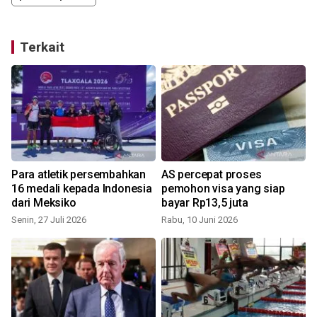
Terkait
Para atletik persembahkan
AS percepat proses
16 medali kepada Indonesia
pemohon visa yang siap
dari Meksiko
bayar Rp13,5 juta
Senin, 27 Juli 2026
Rabu, 10 Juni 2026
K