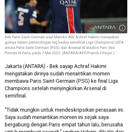
Bek Paris Saint-Germain asal Maroko #02 Achraf Hakimi merayakan
golnya dalam pertandingan leg kedua semifinal Liga Champions UEFA
antara Paris Saint-Germain (PSG) dan Arsenal di stadion Parc des
Princes di Paris, pada 7 Mei 2025. (ANTARA/AFP/Franck Fife/pri.)
Jakarta (ANTARA) - Bek sayap Achraf Hakimi
mengatakan dirinya sudah menantikan momen
membawa Paris Saint-Germain (PSG) ke final Liga
Champions setelah menyingkirkan Arsenal di
semifinal.
"Tidak mungkin untuk mendeskripsikan perasaan ini.
Saya sudah menantikan momen ini sejak saya
bergabung dengan Paris empat tahun lalu, berusaha
untuk membuat sejarah," ungkap Hakimi, dikutip dari