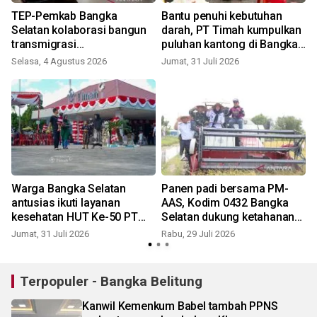
TEP-Pemkab Bangka
Bantu penuhi kebutuhan
Selatan kolaborasi bangun
darah, PT Timah kumpulkan
transmigrasi
puluhan kantong di Bangka
Batubetumpang berbasis
Selatan
Selasa, 4 Agustus 2026
Jumat, 31 Juli 2026
S
pertanian organik
Warga Bangka Selatan
Panen padi bersama PM-
n
antusias ikuti layanan
AAS, Kodim 0432 Bangka
kesehatan HUT Ke-50 PT
Selatan dukung ketahanan
Timah
pangan nasional
Jumat, 31 Juli 2026
Rabu, 29 Juli 2026
S
Terpopuler - Bangka Belitung
Kanwil Kemenkum Babel tambah PPNS