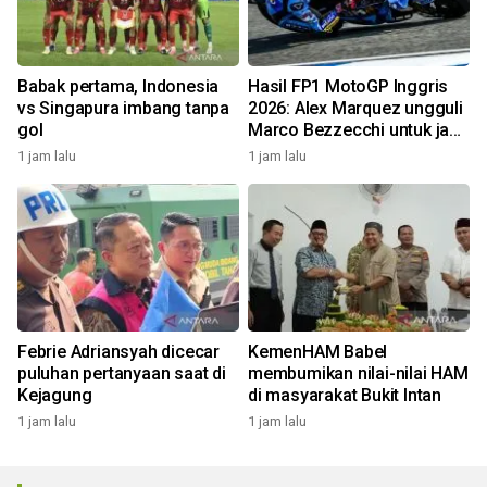
Babak pertama, Indonesia
Hasil FP1 MotoGP Inggris
vs Singapura imbang tanpa
2026: Alex Marquez ungguli
gol
Marco Bezzecchi untuk jadi
tercepat
1 jam lalu
1 jam lalu
Febrie Adriansyah dicecar
KemenHAM Babel
puluhan pertanyaan saat di
membumikan nilai-nilai HAM
Kejagung
di masyarakat Bukit Intan
1 jam lalu
1 jam lalu