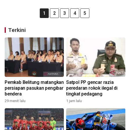
1
2
3
4
5
Terkini
Pemkab Belitung matangkan
Satpol PP gencar razia
persiapan pasukan pengibar
peredaran rokok ilegal di
bendera
tingkat pedagang
29 menit lalu
1 jam lalu